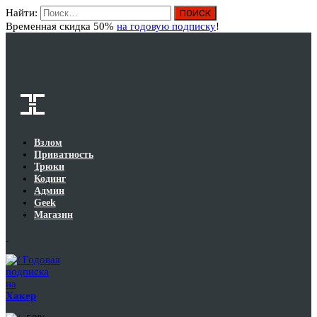
Найти:
Вход
Временная скидка 50%
на годовую подписку
!
Взлом
Приватность
Трюки
Кодинг
Админ
Geek
Магазин
Годовая
подписка
на
Хакер