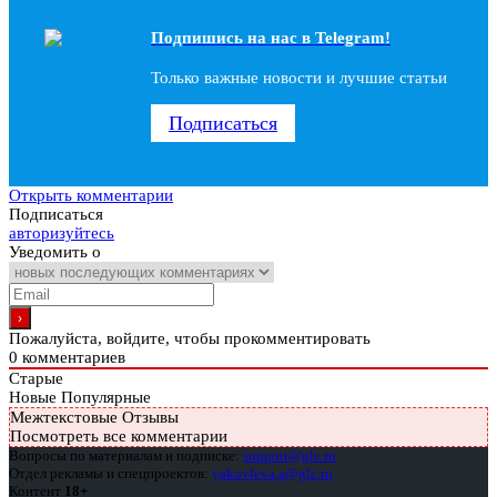
Подпишись на наc в Telegram!
Только важные новости и лучшие статьи
Подписаться
Открыть комментарии
Подписаться
авторизуйтесь
Уведомить о
Пожалуйста, войдите, чтобы прокомментировать
0
комментариев
Старые
Новые
Популярные
Межтекстовые Отзывы
Посмотреть все комментарии
Вопросы по материалам и подписке:
support@glc.ru
Отдел рекламы и спецпроектов:
yakovleva.a@glc.ru
Контент
18+