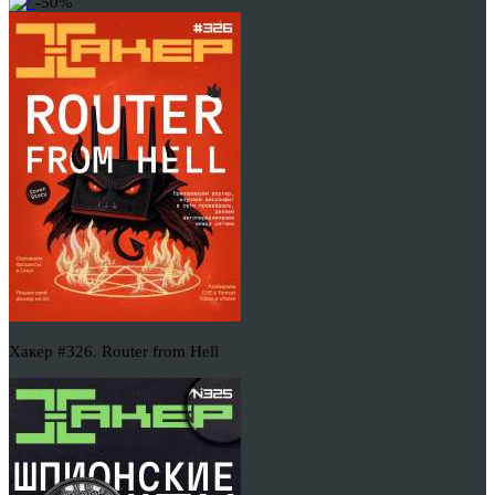
-50%
Хакер #326. Router from Hell