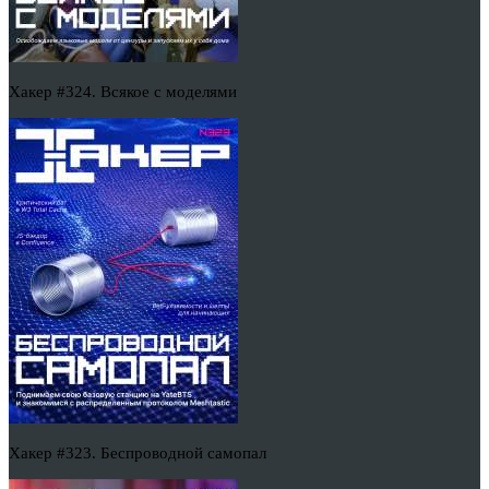
Хакер #324. Всякое с моделями
Хакер #323. Беспроводной самопал