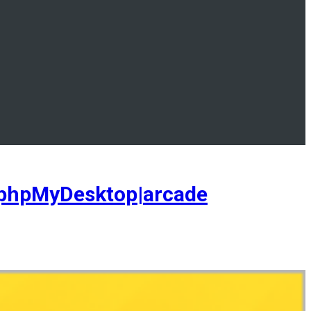
phpMyDesktop|arcade