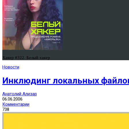
Хакер #322. Белый хакер
Новости
Инклюдинг локальных файлов
Анатолий Ализар
06.06.2006
Комментарии
738