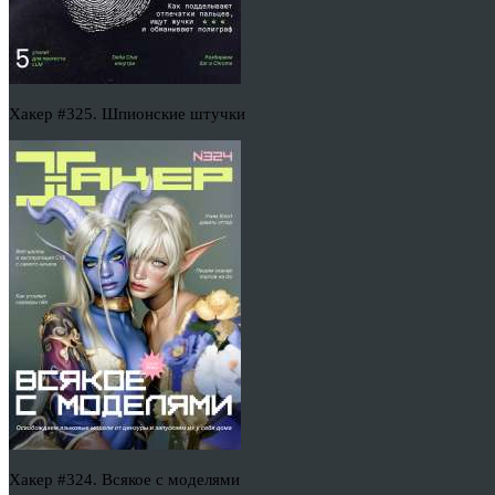
Хакер #325. Шпионские штучки
Хакер #324. Всякое с моделями