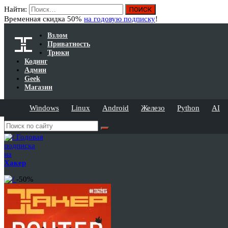
Найти:
Временная скидка 50%
на годовую подписку
!
Взлом
Приватность
Трюки
Кодинг
Админ
Geek
Магазин
Windows
Linux
Android
Железо
Python
AI
Годовая
подписка
на
Хакер
-50%