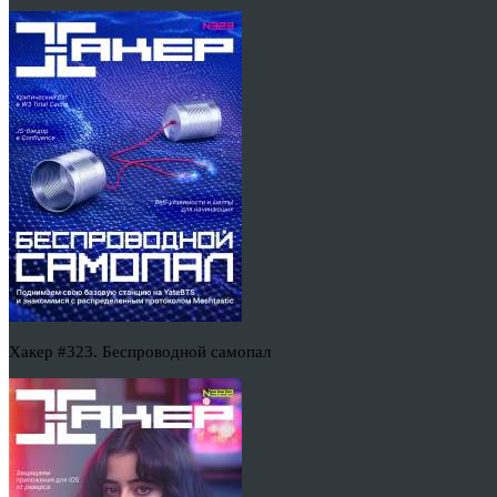
Хакер #323. Беспроводной самопал