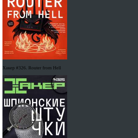
Хакер #326. Router from Hell