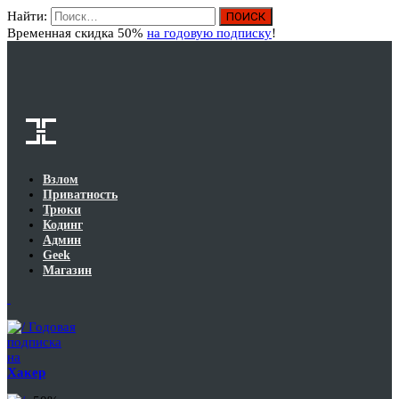
Найти:
Вход
Временная скидка 50%
на годовую подписку
!
Взлом
Приватность
Трюки
Кодинг
Админ
Geek
Магазин
Годовая
подписка
на
Хакер