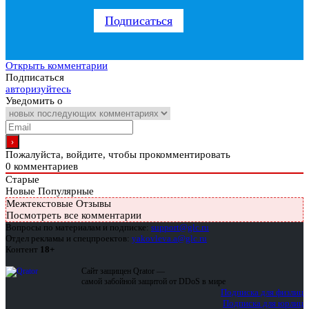
Подписаться
Открыть комментарии
Подписаться
авторизуйтесь
Уведомить о
Пожалуйста, войдите, чтобы прокомментировать
0
комментариев
Старые
Новые
Популярные
Межтекстовые Отзывы
Посмотреть все комментарии
Вопросы по материалам и подписке:
support@glc.ru
Отдел рекламы и спецпроектов:
yakovleva.a@glc.ru
Контент
18+
Сайт защищен Qrator —
самой забойной защитой от DDoS в мире
Подписка для физлиц
Подписка для юрлиц