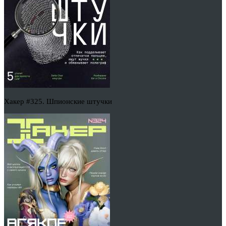
Хакер #325. Шпионские штучки