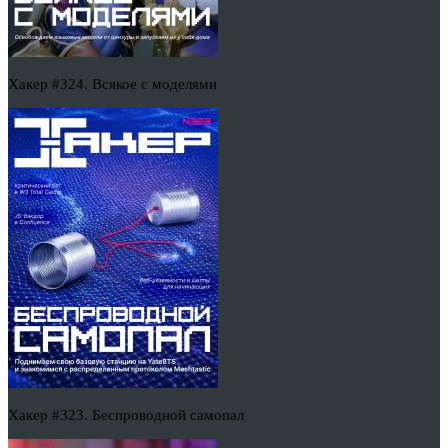
Хакер #324. Всякое с моделями
Хакер #323. Беспроводной самопал