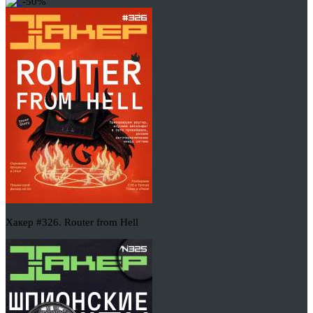
-50%
Хакер #326. Router from Hell