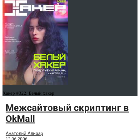
Хакер #322. Белый хакер
Межсайтовый скриптинг в
OkMall
Анатолий Ализар
13.06.2006