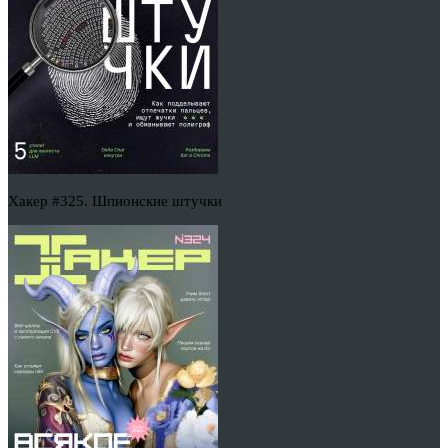
Хакер #325. Шпионские штучки