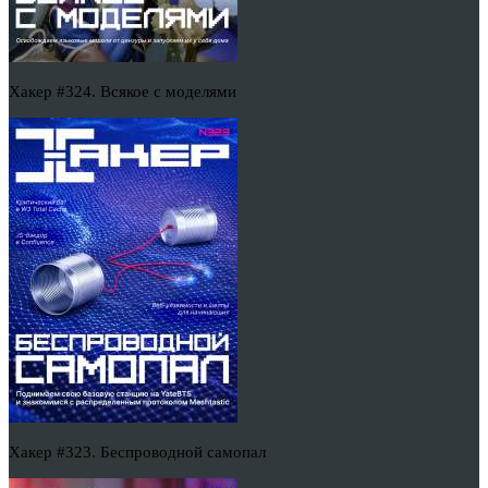
Хакер #324. Всякое с моделями
Хакер #323. Беспроводной самопал