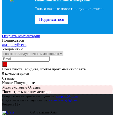
Только важные новости и лучшие статьи
Подписаться
Открыть комментарии
Подписаться
авторизуйтесь
Уведомить о
Пожалуйста, войдите, чтобы прокомментировать
0
комментариев
Старые
Новые
Популярные
Межтекстовые Отзывы
Посмотреть все комментарии
Вопросы по материалам и подписке:
support@glc.ru
Отдел рекламы и спецпроектов:
yakovleva.a@glc.ru
Контент
18+
Сайт защищен Qrator —