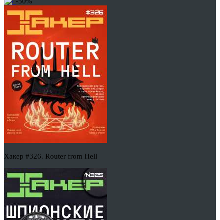
-50%
Хакер #326. Router from Hell