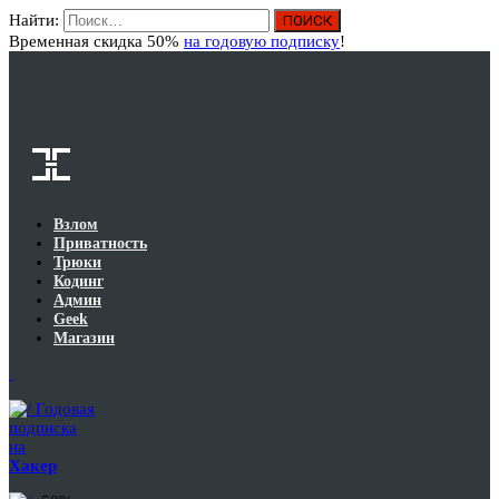
Найти:
Вход
Временная скидка 50%
на годовую подписку
!
Взлом
Приватность
Трюки
Кодинг
Админ
Geek
Магазин
Годовая
подписка
на
Хакер