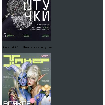
Хакер #325. Шпионские штучки