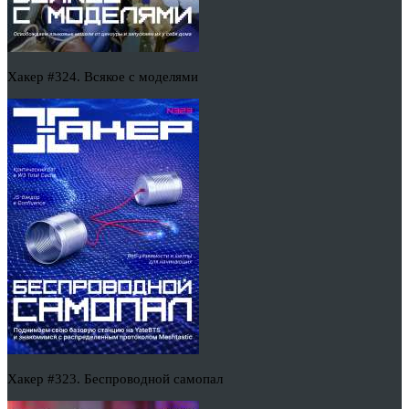
Хакер #324. Всякое с моделями
Хакер #323. Беспроводной самопал