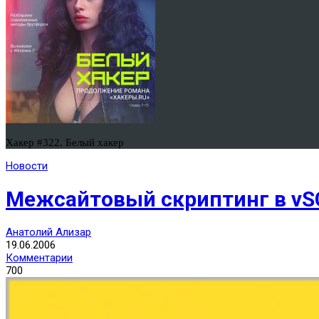
Хакер #322. Белый хакер
Новости
Межсайтовый скриптинг в vSC
Анатолий Ализар
19.06.2006
Комментарии
700