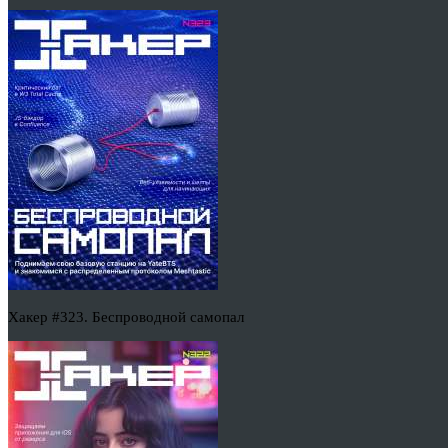
Хакер #323. Беспроводной самопал