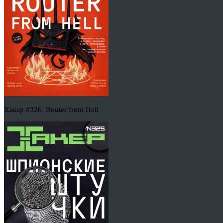
Хакер #326. Router from Hell