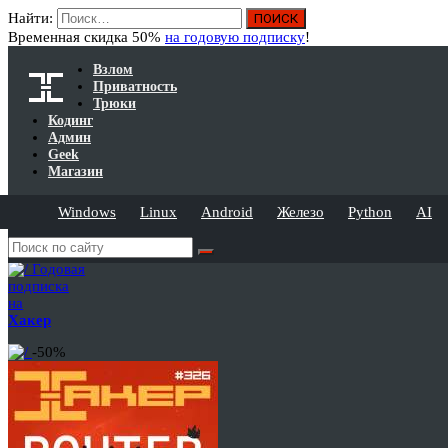
Найти:
Временная скидка 50%
на годовую подписку
!
Взлом
Приватность
Трюки
Кодинг
Админ
Geek
Магазин
Windows
Linux
Android
Железо
Python
AI
Годовая
подписка
на
Хакер
-50%