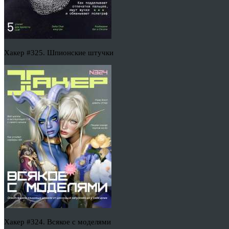
Хакер #325. Шпионские штучки
Хакер #324. Всякое с моделями