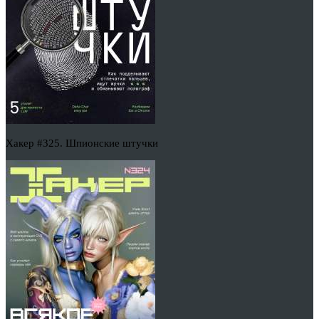
Хакер #325. Шпионские штучки