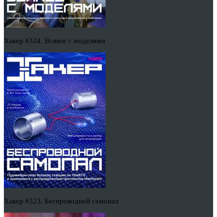
Хакер #324. Всякое с моделями
Хакер #323. Беспроводной самопал