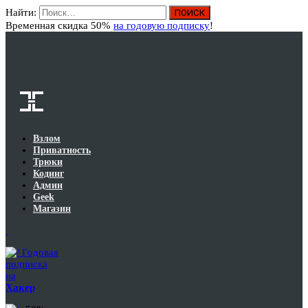
Найти:
Вход
Временная скидка 50%
на годовую подписку
!
Взлом
Приватность
Трюки
Кодинг
Админ
Geek
Магазин
Годовая
подписка
на
Хакер