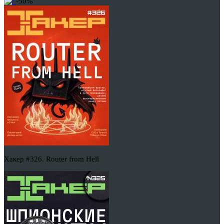
-50%
Хакер #326. Router from Hell