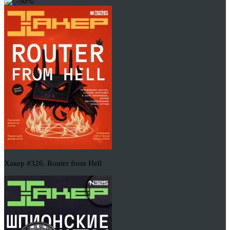
-50%
Хакер #326. Router from Hell