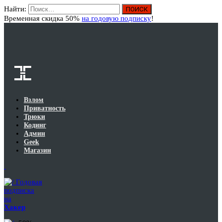
Найти:
Вход
Временная скидка 50%
на годовую подписку
!
Взлом
Приватность
Трюки
Кодинг
Админ
Geek
Магазин
Годовая
подписка
на
Хакер