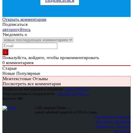
Открыть комментарии
Подписаться
авторизуйтесь
Уведомить о
Пожалуйста, войдите, чтобы прокомментировать
0
комментариев
Старые
Новые
Популярные
Межтекстовые Отзывы
Посмотреть все комментарии
Вопросы по материалам и подписке:
support@glc.ru
Отдел рекламы и спецпроектов:
yakovleva.a@glc.ru
Контент
18+
Сайт защищен Qrator —
самой забойной защитой от DDoS в мире
Подписка для физлиц
Подписка для юрлиц
Реклама на «Хакере»
Контакты