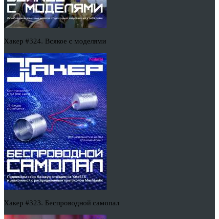
Хакер #324. Всякое с моделями
Хакер #323. Беспроводной самопал