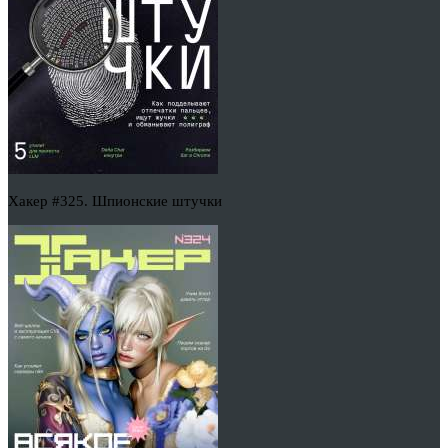
Хакер #325. Шпионские штучки