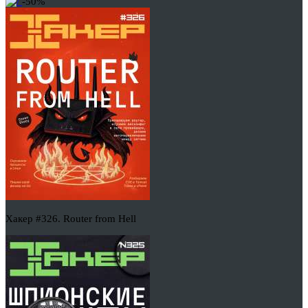
-50%
Хакер #326. Router from Hell