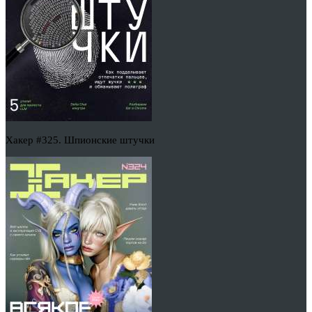
Хакер #325. Шпионские штучки