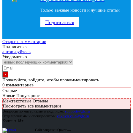
Только важные новости и лучшие статьи
Подписаться
Открыть комментарии
Подписаться
авторизуйтесь
Уведомить о
Пожалуйста, войдите, чтобы прокомментировать
0
комментариев
Старые
Новые
Популярные
Межтекстовые Отзывы
Посмотреть все комментарии
Вопросы по материалам и подписке:
support@glc.ru
Отдел рекламы и спецпроектов:
yakovleva.a@glc.ru
Контент
18+
Сайт защищен Qrator —