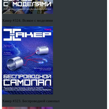
Хакер #324. Всякое с моделями
Хакер #323. Беспроводной самопал