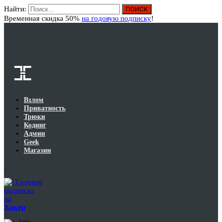
Найти:
Вход
Временная скидка 50%
на годовую подписку
!
Взлом
Приватность
Трюки
Кодинг
Админ
Geek
Магазин
Годовая
подписка
на
Хакер