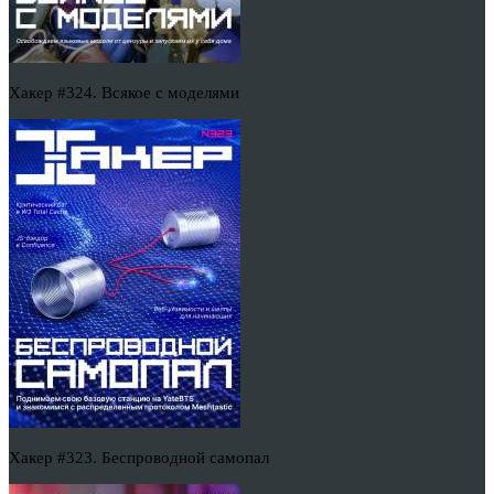
Хакер #324. Всякое с моделями
Хакер #323. Беспроводной самопал