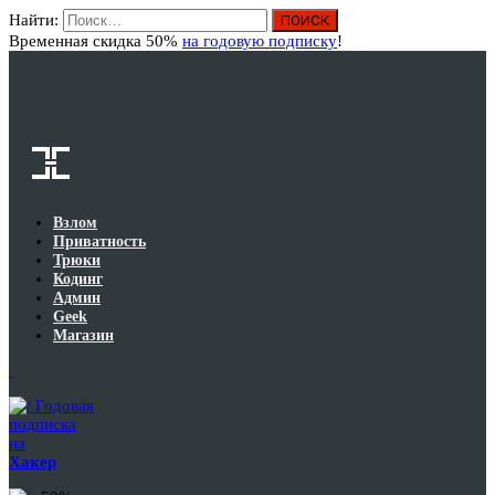
Найти:
Вход
Временная скидка 50%
на годовую подписку
!
Взлом
Приватность
Трюки
Кодинг
Админ
Geek
Магазин
Годовая
подписка
на
Хакер