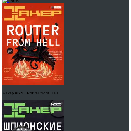
-50%
Хакер #326. Router from Hell