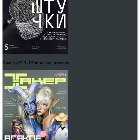
Хакер #325. Шпионские штучки