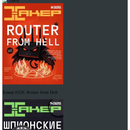
-50%
Хакер #326. Router from Hell