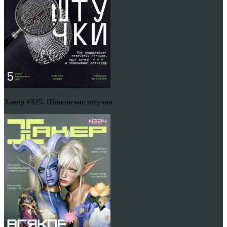
Хакер #325. Шпионские штучки