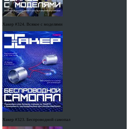
Хакер #324. Всякое с моделями
Хакер #323. Беспроводной самопал