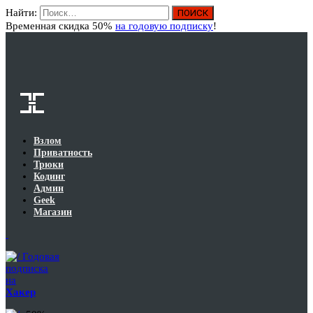
Найти:
Вход
Временная скидка 50%
на годовую подписку
!
Взлом
Приватность
Трюки
Кодинг
Админ
Geek
Магазин
Годовая
подписка
на
Хакер