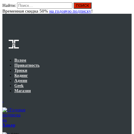
Найти:
Вход
Временная скидка 50%
на годовую подписку
!
Взлом
Приватность
Трюки
Кодинг
Админ
Geek
Магазин
Годовая
подписка
на
Хакер