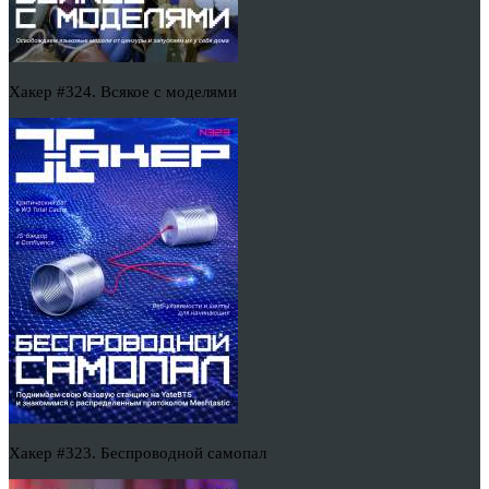
Хакер #324. Всякое с моделями
Хакер #323. Беспроводной самопал