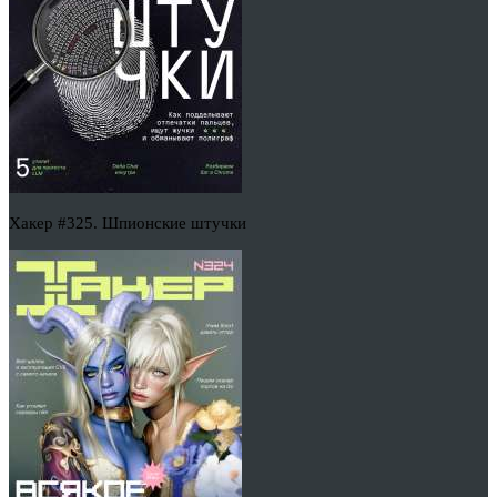
Хакер #325. Шпионские штучки