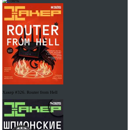
-50%
Хакер #326. Router from Hell