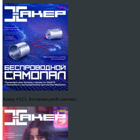
Хакер #323. Беспроводной самопал