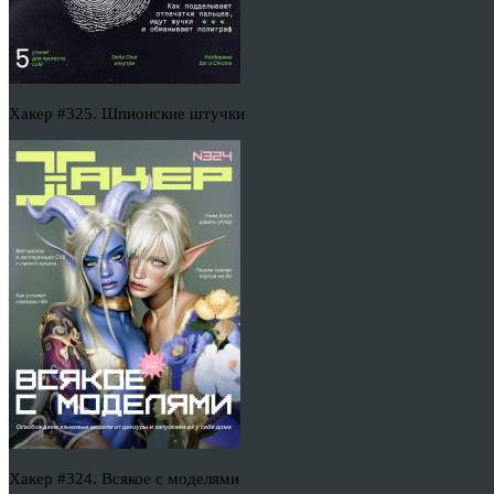
Хакер #325. Шпионские штучки
Хакер #324. Всякое с моделями