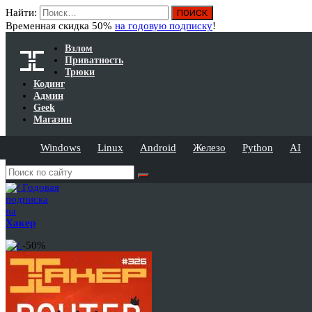
Найти:
Временная скидка 50%
на годовую подписку
!
Взлом
Приватность
Трюки
Кодинг
Админ
Geek
Магазин
Windows
Linux
Android
Железо
Python
AI
Годовая
подписка
на
Хакер
-50%