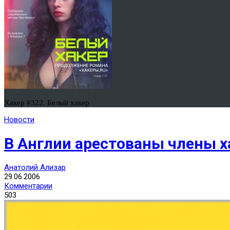
Хакер #322. Белый хакер
Новости
В Англии арестованы члены 
Анатолий Ализар
29.06.2006
Комментарии
503