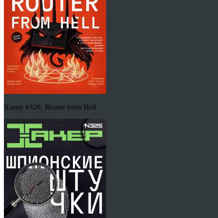
Хакер #326. Router from Hell