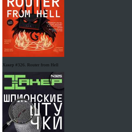
Хакер #326. Router from Hell