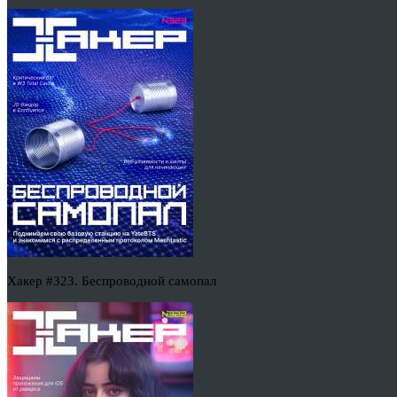
Хакер #323. Беспроводной самопал