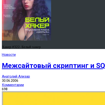
Хакер #322. Белый хакер
Новости
Межсайтовый скриптинг и SQ
Анатолий Ализар
30.06.2006
Комментарии
698