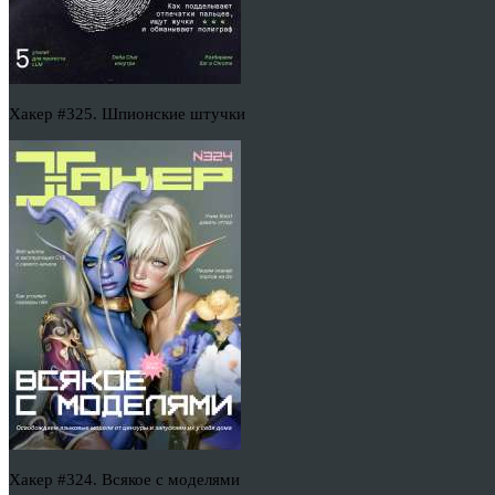
Хакер #325. Шпионские штучки
Хакер #324. Всякое с моделями