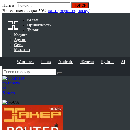
Найти:
Временная скидка 50%
на годовую подписку
!
Взлом
Приватность
Трюки
Кодинг
Админ
Geek
Магазин
Windows
Linux
Android
Железо
Python
AI
Годовая
подписка
на
Хакер
-50%