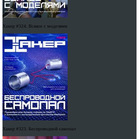
Хакер #324. Всякое с моделями
Хакер #323. Беспроводной самопал