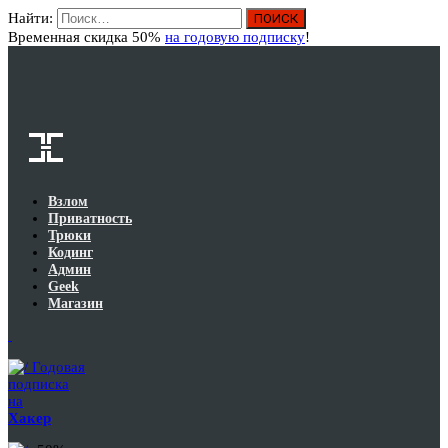
Найти:
Вход
Временная скидка 50%
на годовую подписку
!
Взлом
Приватность
Трюки
Кодинг
Админ
Geek
Магазин
Годовая
подписка
на
Хакер