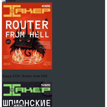
-50%
Хакер #326. Router from Hell