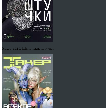
Хакер #325. Шпионские штучки