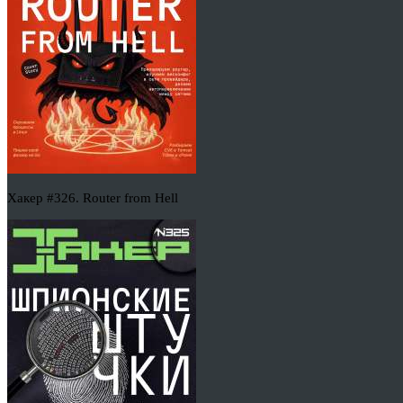
Хакер #326. Router from Hell