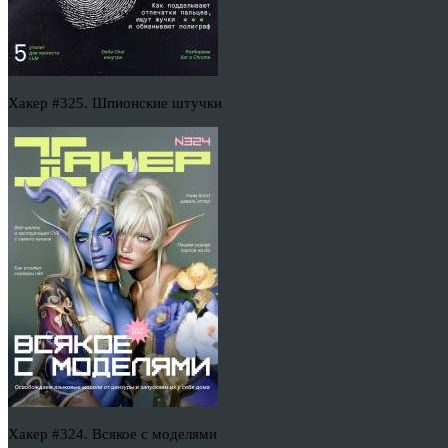
Хакер #325. Шпионские штучки
Хакер #324. Всякое с моделями