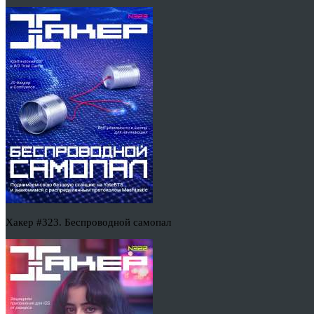
Хакер #323. Беспроводной самопал