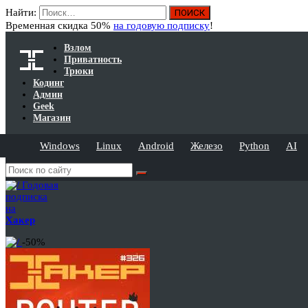
Найти:
Временная скидка 50%
на годовую подписку
!
Взлом
Приватность
Трюки
Кодинг
Админ
Geek
Магазин
Windows
Linux
Android
Железо
Python
AI
Годовая
подписка
на
Хакер
-50%