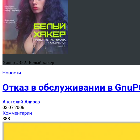
Хакер #322. Белый хакер
Новости
Отказ в обслуживании в GnuP
Анатолий Ализар
03.07.2006
Комментарии
388