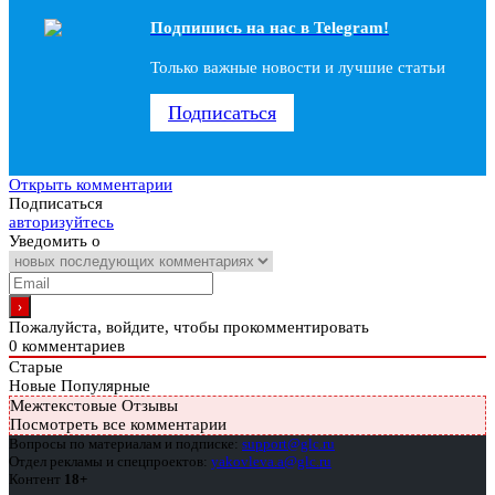
Подпишись на наc в Telegram!
Только важные новости и лучшие статьи
Подписаться
Открыть комментарии
Подписаться
авторизуйтесь
Уведомить о
Пожалуйста, войдите, чтобы прокомментировать
0
комментариев
Старые
Новые
Популярные
Межтекстовые Отзывы
Посмотреть все комментарии
Вопросы по материалам и подписке:
support@glc.ru
Отдел рекламы и спецпроектов:
yakovleva.a@glc.ru
Контент
18+