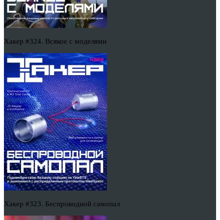
Хакер #324. Всякое с моделями
Хакер #323. Беспроводной самопал