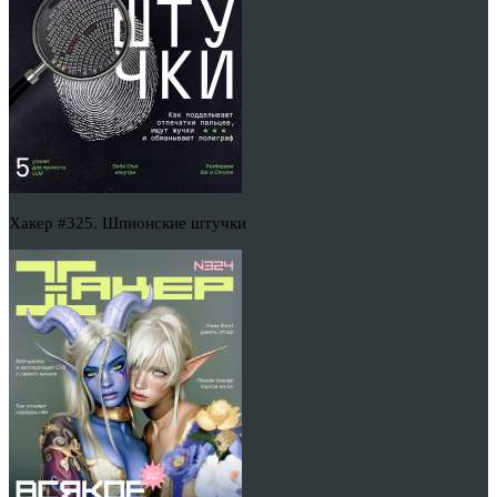
Хакер #325. Шпионские штучки