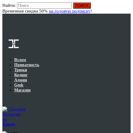
Найти:
Вход
Временная скидка 50%
на годовую подписку
!
Взлом
Приватность
Трюки
Кодинг
Админ
Geek
Магазин
Годовая
подписка
на
Хакер