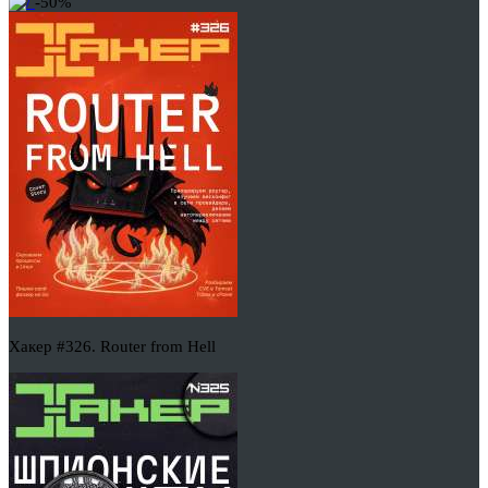
-50%
Хакер #326. Router from Hell