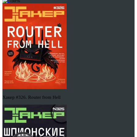
-50%
Хакер #326. Router from Hell