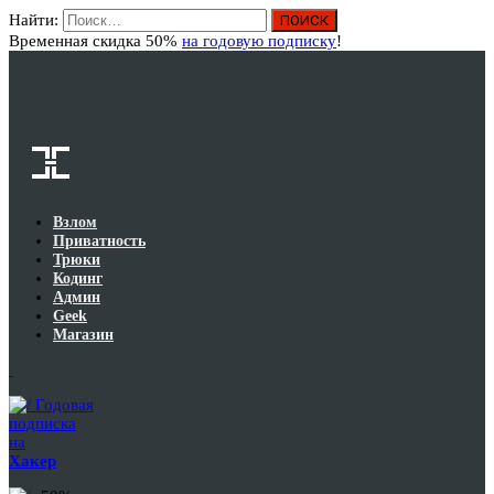
Найти:
Вход
Временная скидка 50%
на годовую подписку
!
Взлом
Приватность
Трюки
Кодинг
Админ
Geek
Магазин
Годовая
подписка
на
Хакер