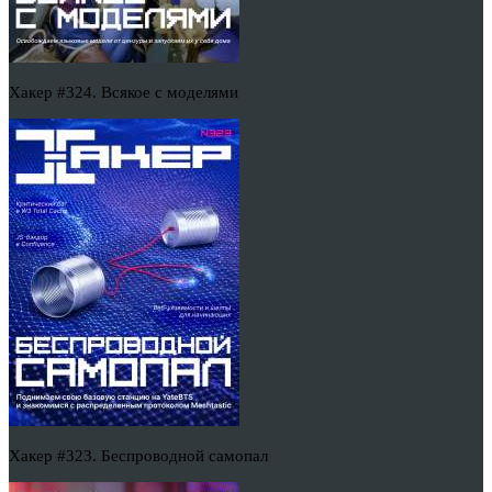
Хакер #324. Всякое с моделями
Хакер #323. Беспроводной самопал