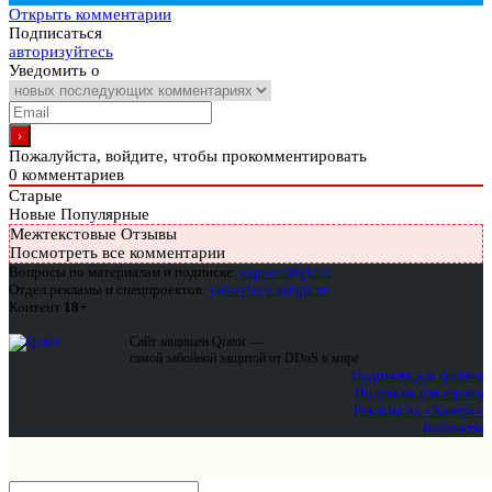
Открыть комментарии
Подписаться
авторизуйтесь
Уведомить о
Пожалуйста, войдите, чтобы прокомментировать
0
комментариев
Старые
Новые
Популярные
Межтекстовые Отзывы
Посмотреть все комментарии
Вопросы по материалам и подписке:
support@glc.ru
Отдел рекламы и спецпроектов:
yakovleva.a@glc.ru
Контент
18+
Сайт защищен Qrator —
самой забойной защитой от DDoS в мире
Подписка для физлиц
Подписка для юрлиц
Реклама на «Хакере»
Контакты