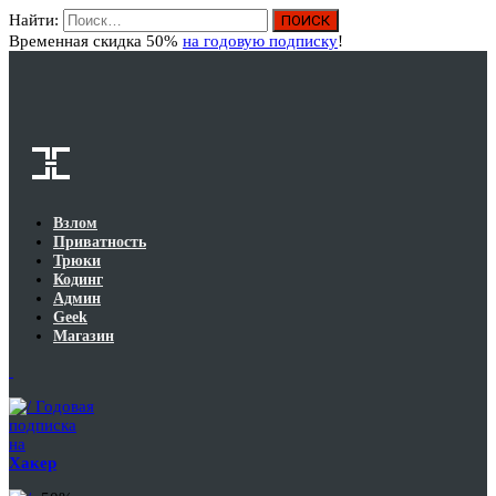
Найти:
Вход
Временная скидка 50%
на годовую подписку
!
Взлом
Приватность
Трюки
Кодинг
Админ
Geek
Магазин
Годовая
подписка
на
Хакер