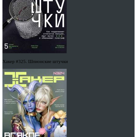
Хакер #325. Шпионские штучки