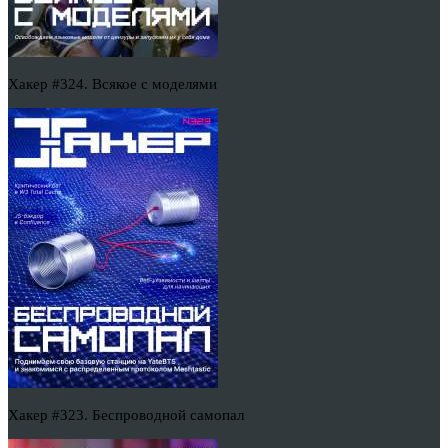
Хакер #324. Всякое с моделями
Хакер #323. Беспроводной самопал