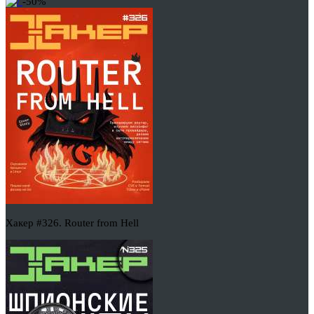
-50%
Хакер #326. Router from Hell