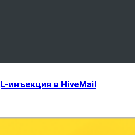
-инъекция в HiveMail