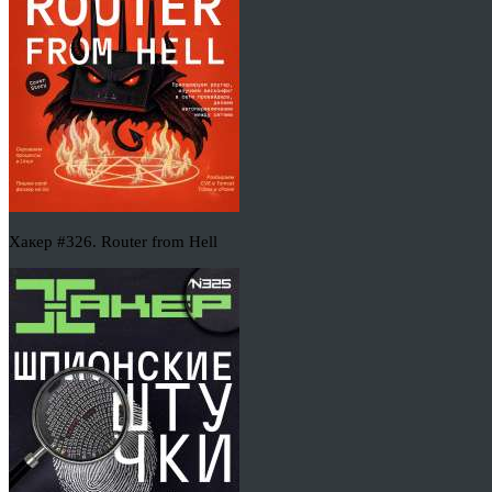
Хакер #326. Router from Hell