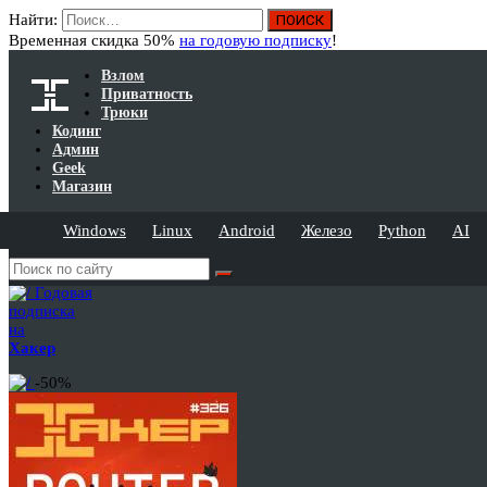
Найти:
Временная скидка 50%
на годовую подписку
!
Взлом
Приватность
Трюки
Кодинг
Админ
Geek
Магазин
Windows
Linux
Android
Железо
Python
AI
Годовая
подписка
на
Хакер
-50%