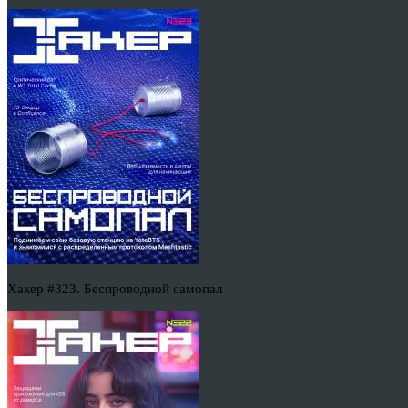
Хакер #323. Беспроводной самопал