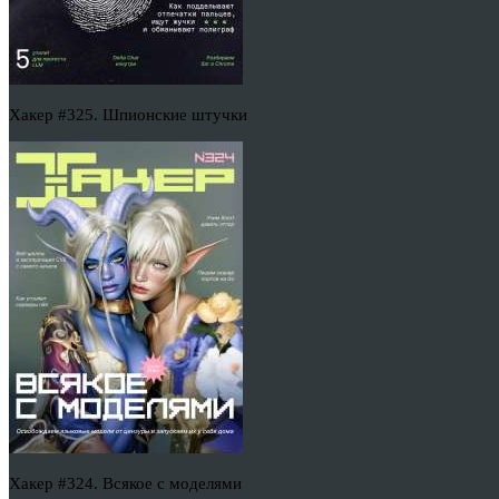
Хакер #325. Шпионские штучки
Хакер #324. Всякое с моделями