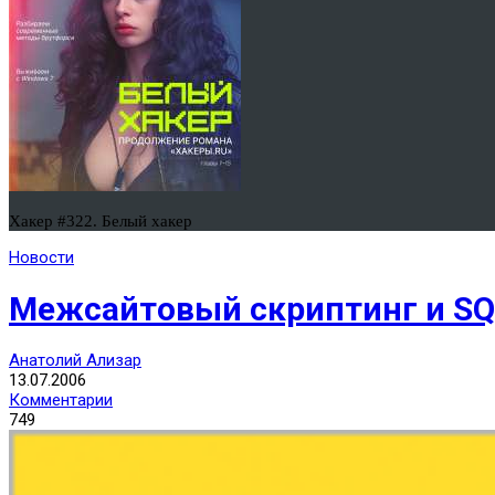
Хакер #322. Белый хакер
Новости
Межсайтовый скриптинг и SQL
Анатолий Ализар
13.07.2006
Комментарии
749