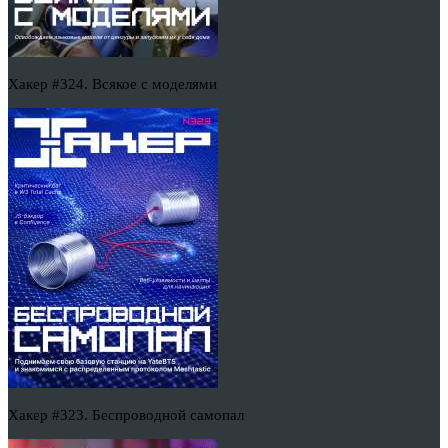
Хакер #324. Всякое с моделями
Хакер #323. Беспроводной самопал