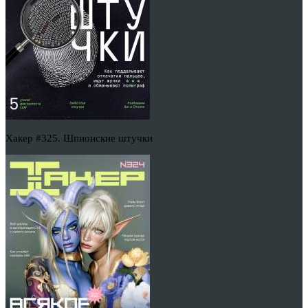
Хакер #325. Шпионские штучки