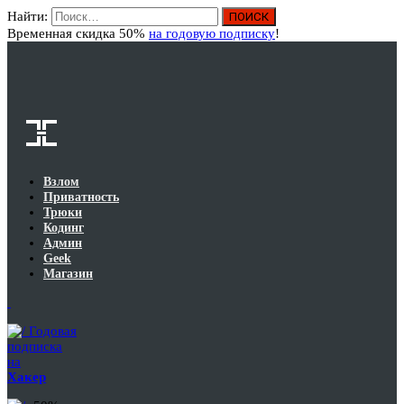
Найти:
Вход
Временная скидка 50%
на годовую подписку
!
Взлом
Приватность
Трюки
Кодинг
Админ
Geek
Магазин
Годовая
подписка
на
Хакер