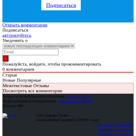
Подписаться
Открыть комментарии
Подписаться
авторизуйтесь
Уведомить о
Пожалуйста, войдите, чтобы прокомментировать
0
комментариев
Старые
Новые
Популярные
Межтекстовые Отзывы
Посмотреть все комментарии
Вопросы по материалам и подписке:
support@glc.ru
Отдел рекламы и спецпроектов:
yakovleva.a@glc.ru
Контент
18+
Сайт защищен Qrator —
самой забойной защитой от DDoS в мире
Подписка для физлиц
Подписка для юрлиц
Реклама на «Хакере»