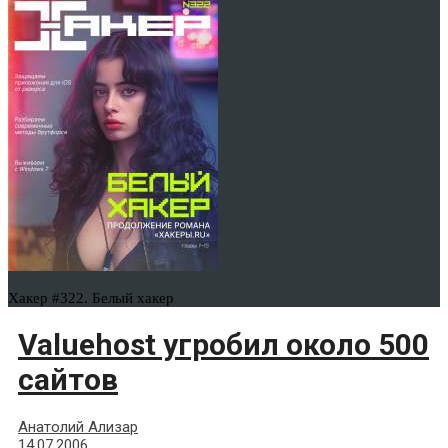
Хакер #322. Белый хакер
Valuehost угробил около 500
сайтов
Анатолий Ализар
14.07.2006