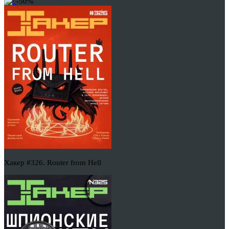
-50%
Хакер #326. Router from Hell