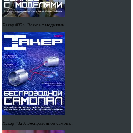
Хакер #324. Всякое с моделями
Хакер #323. Беспроводной самопал