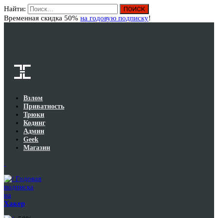
Найти:
Вход
Временная скидка 50%
на годовую подписку
!
Взлом
Приватность
Трюки
Кодинг
Админ
Geek
Магазин
Годовая
подписка
на
Хакер