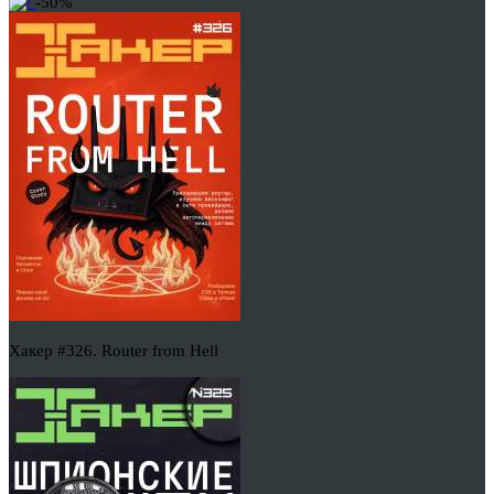
-50%
Хакер #326. Router from Hell