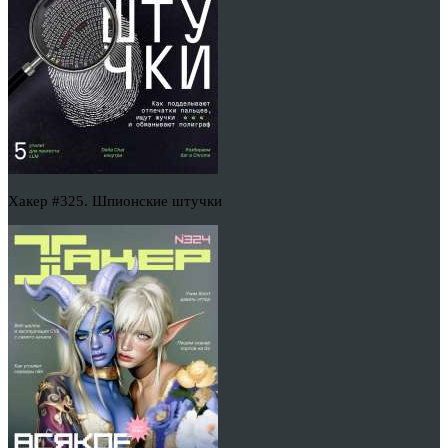
Хакер #325. Шпионские штучки