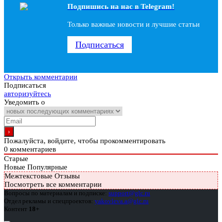
Подпишись на наc в Telegram!
Только важные новости и лучшие статьи
Подписаться
Открыть комментарии
Подписаться
авторизуйтесь
Уведомить о
Пожалуйста, войдите, чтобы прокомментировать
0
комментариев
Старые
Новые
Популярные
Межтекстовые Отзывы
Посмотреть все комментарии
Вопросы по материалам и подписке:
support@glc.ru
Отдел рекламы и спецпроектов:
yakovleva.a@glc.ru
Контент
18+