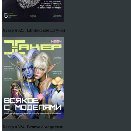
Хакер #325. Шпионские штучки
Хакер #324. Всякое с моделями