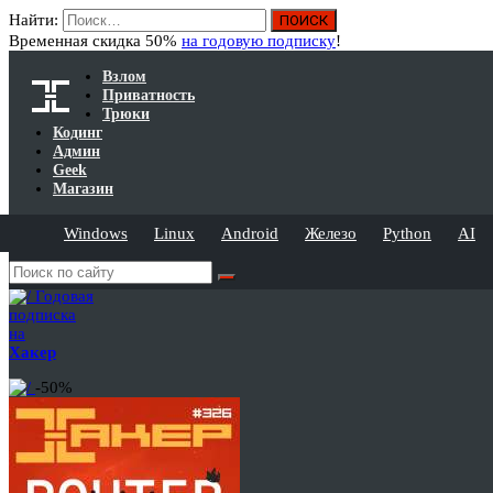
Найти:
Временная скидка 50%
на годовую подписку
!
Взлом
Приватность
Трюки
Кодинг
Админ
Geek
Магазин
Windows
Linux
Android
Железо
Python
AI
Годовая
подписка
на
Хакер
-50%