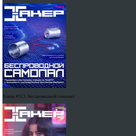
Хакер #323. Беспроводной самопал