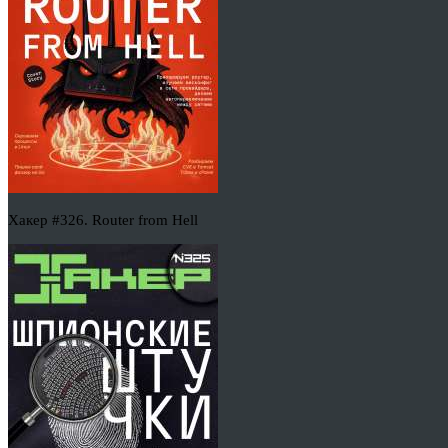
Хакер #326. Router from Hell