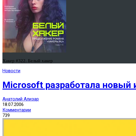
Хакер #322. Белый хакер
Новости
Microsoft разработала новый
Анатолий Ализар
18.07.2006
Комментарии
739