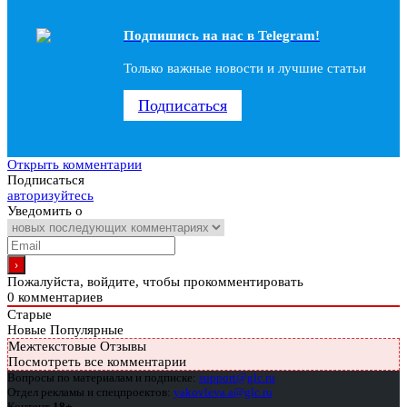
Подпишись на наc в Telegram!
Только важные новости и лучшие статьи
Подписаться
Открыть комментарии
Подписаться
авторизуйтесь
Уведомить о
Пожалуйста, войдите, чтобы прокомментировать
0
комментариев
Старые
Новые
Популярные
Межтекстовые Отзывы
Посмотреть все комментарии
Вопросы по материалам и подписке:
support@glc.ru
Отдел рекламы и спецпроектов:
yakovleva.a@glc.ru
Контент
18+