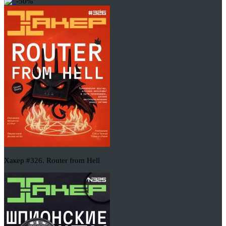
-50%
Хакер #326. Router from Hell