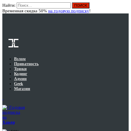
Найти:
Вход
Временная скидка 50%
на годовую подписку
!
Взлом
Приватность
Трюки
Кодинг
Админ
Geek
Магазин
Годовая
подписка
на
Хакер