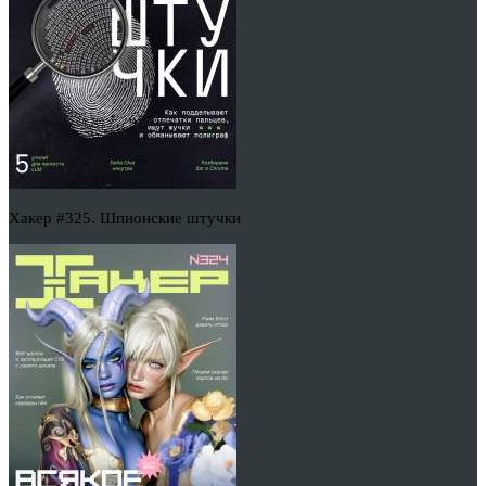
Хакер #325. Шпионские штучки