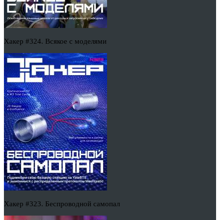
Хакер #324. Всякое с моделями
Хакер #323. Беспроводной самопал