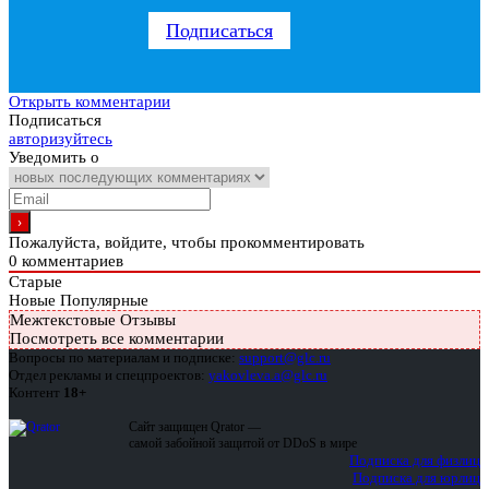
Подписаться
Открыть комментарии
Подписаться
авторизуйтесь
Уведомить о
Пожалуйста, войдите, чтобы прокомментировать
0
комментариев
Старые
Новые
Популярные
Межтекстовые Отзывы
Посмотреть все комментарии
Вопросы по материалам и подписке:
support@glc.ru
Отдел рекламы и спецпроектов:
yakovleva.a@glc.ru
Контент
18+
Сайт защищен Qrator —
самой забойной защитой от DDoS в мире
Подписка для физлиц
Подписка для юрлиц