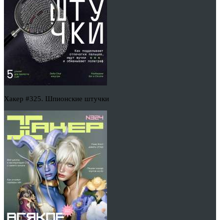
Хакер #325. Шпионские штучки