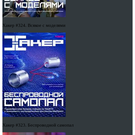
Хакер #324. Всякое с моделями
Хакер #323. Беспроводной самопал