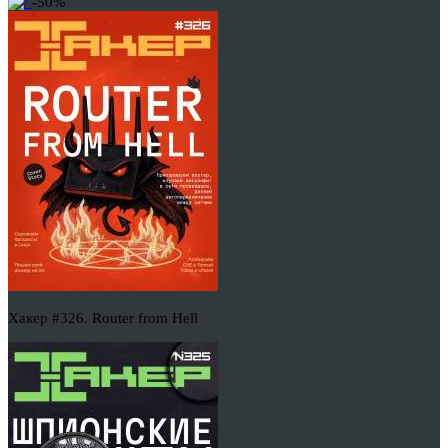
-50%
Хакер #326. Router from Hell