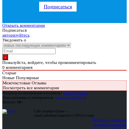
Подписаться
Открыть комментарии
Подписаться
авторизуйтесь
Уведомить о
Пожалуйста, войдите, чтобы прокомментировать
0
комментариев
Старые
Новые
Популярные
Межтекстовые Отзывы
Посмотреть все комментарии
Вопросы по материалам и подписке:
support@glc.ru
Отдел рекламы и спецпроектов:
yakovleva.a@glc.ru
Контент
18+
Сайт защищен Qrator —
самой забойной защитой от DDoS в мире
Подписка для физлиц
Подписка для юрлиц