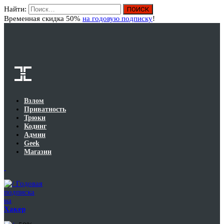
Найти:
Вход
Временная скидка 50%
на годовую подписку
!
Взлом
Приватность
Трюки
Кодинг
Админ
Geek
Магазин
Годовая
подписка
на
Хакер