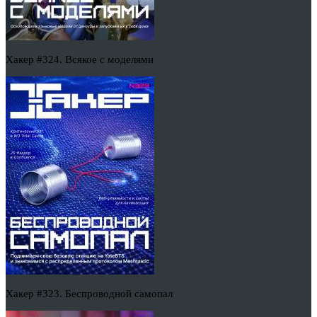
Хакер #324. Всякое с моделями
Хакер #323. Беспроводной самопал