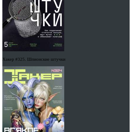
Хакер #325. Шпионские штучки