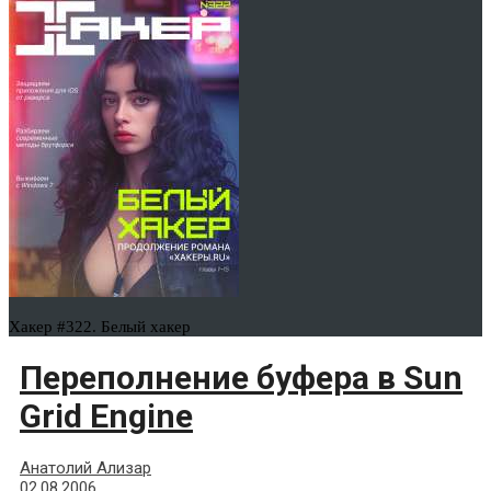
Хакер #322. Белый хакер
Переполнение буфера в Sun
Grid Engine
Анатолий Ализар
02.08.2006