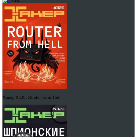
-50%
Хакер #326. Router from Hell