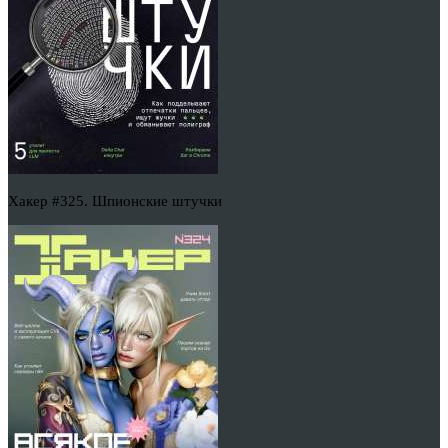
Хакер #325. Шпионские штучки