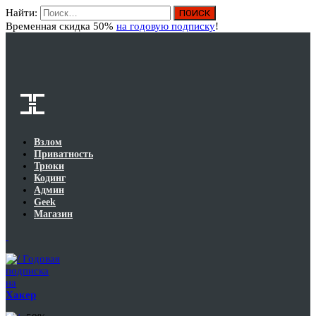
Найти:
Вход
Временная скидка 50%
на годовую подписку
!
Взлом
Приватность
Трюки
Кодинг
Админ
Geek
Магазин
Годовая
подписка
на
Хакер