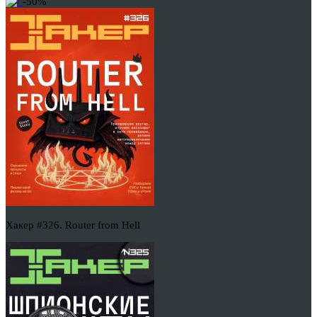
-50%
Хакер #326. Router from Hell