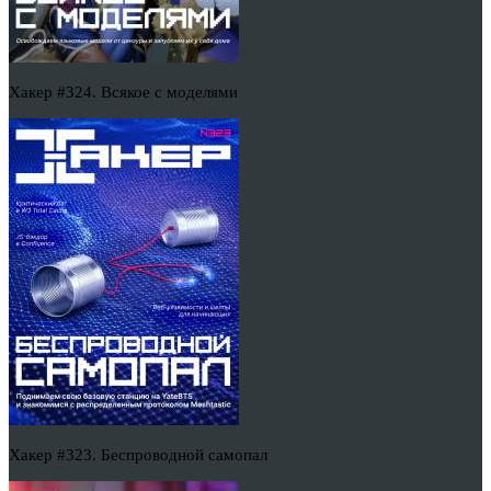
Хакер #324. Всякое с моделями
Хакер #323. Беспроводной самопал