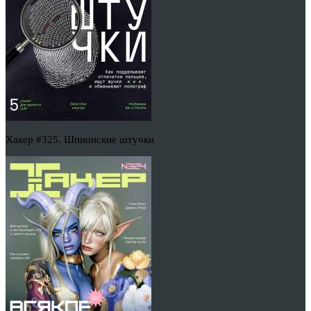
Хакер #325. Шпионские штучки