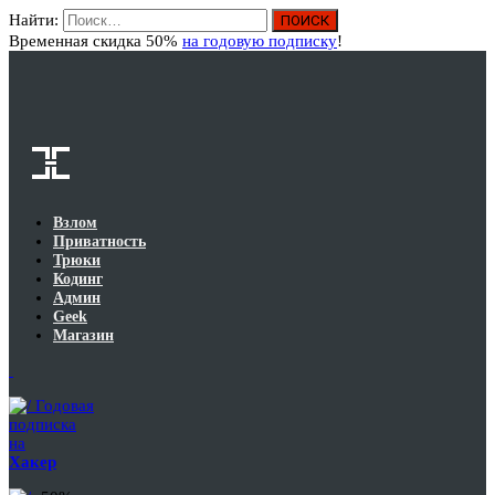
Найти:
Вход
Временная скидка 50%
на годовую подписку
!
Взлом
Приватность
Трюки
Кодинг
Админ
Geek
Магазин
Годовая
подписка
на
Хакер