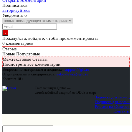
Открыть комментарии
Подписаться
авторизуйтесь
Уведомить о
Пожалуйста, войдите, чтобы прокомментировать
0
комментариев
Старые
Новые
Популярные
Межтекстовые Отзывы
Посмотреть все комментарии
Вопросы по материалам и подписке:
support@glc.ru
Отдел рекламы и спецпроектов:
yakovleva.a@glc.ru
Контент
18+
Сайт защищен Qrator —
самой забойной защитой от DDoS в мире
Подписка для физлиц
Подписка для юрлиц
Реклама на «Хакере»
Контакты