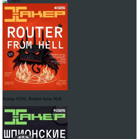
-50%
Хакер #326. Router from Hell