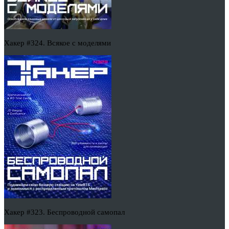
Хакер #324. Всякое с моделями
Хакер #323. Беспроводной самопал