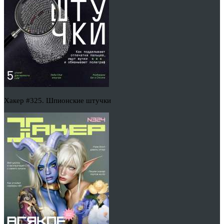
Хакер #325. Шпионские штучки