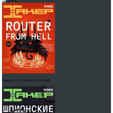
-50%
Хакер #326. Router from Hell