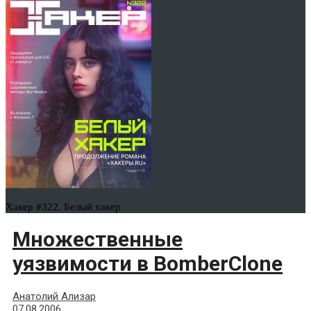
Хакер #322. Белый хакер
Множественные
уязвимости в BomberClone
Анатолий Ализар
07.08.2006