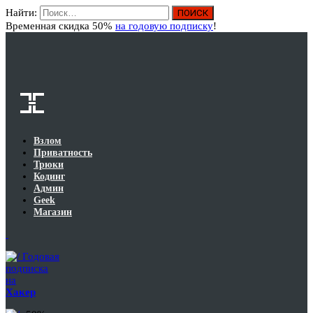
Найти:
Вход
Временная скидка 50%
на годовую подписку
!
Взлом
Приватность
Трюки
Кодинг
Админ
Geek
Магазин
Годовая
подписка
на
Хакер