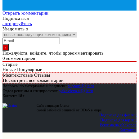
Открыть комментарии
Подписаться
авторизуйтесь
Уведомить о
Пожалуйста, войдите, чтобы прокомментировать
0
комментариев
Старые
Новые
Популярные
Межтекстовые Отзывы
Посмотреть все комментарии
Вопросы по материалам и подписке:
support@glc.ru
Отдел рекламы и спецпроектов:
yakovleva.a@glc.ru
Контент
18+
Сайт защищен Qrator —
самой забойной защитой от DDoS в мире
Подписка для физлиц
Подписка для юрлиц
Реклама на «Хакере»
Контакты