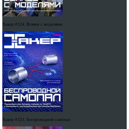
Хакер #324. Всякое с моделями
Хакер #323. Беспроводной самопал