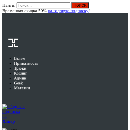
Найти:
Вход
Временная скидка 50%
на годовую подписку
!
Взлом
Приватность
Трюки
Кодинг
Админ
Geek
Магазин
Годовая
подписка
на
Хакер