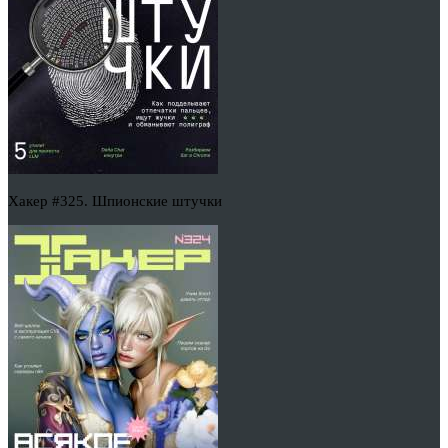
Хакер #325. Шпионские штучки