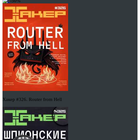
-50%
Хакер #326. Router from Hell