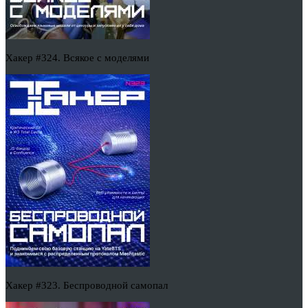
Хакер #324. Всякое с моделями
Хакер #323. Беспроводной самопал