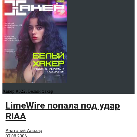
Хакер #322. Белый хакер
LimeWire попала под удар
RIAA
Анатолий Ализар
07.08.2006