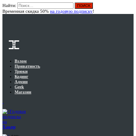
Найти:
Вход
Временная скидка 50%
на годовую подписку
!
Взлом
Приватность
Трюки
Кодинг
Админ
Geek
Магазин
Годовая
подписка
на
Хакер