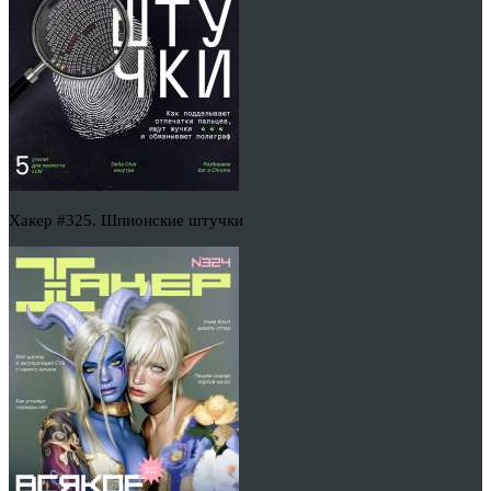
Хакер #325. Шпионские штучки