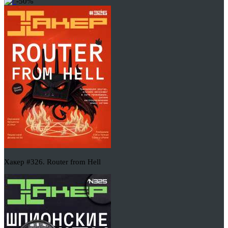
-50%
Хакер #326. Router from Hell