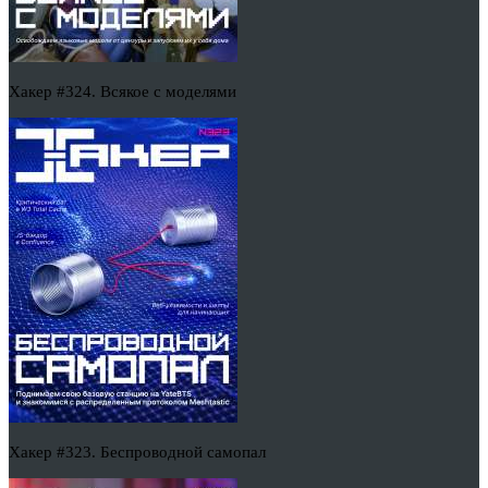
Хакер #324. Всякое с моделями
Хакер #323. Беспроводной самопал