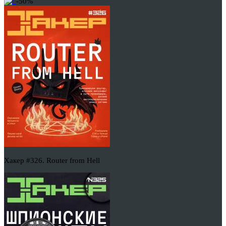
-50%
Хакер #326. Router from Hell