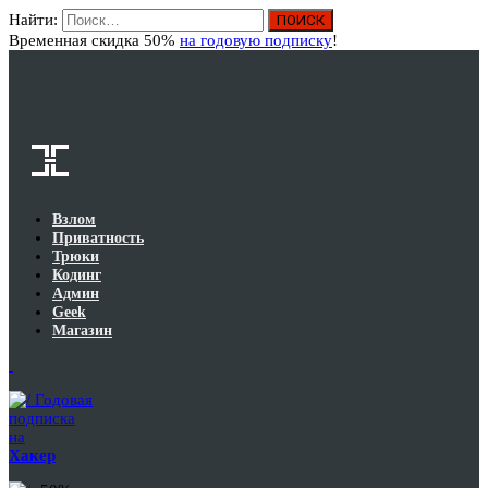
Найти:
Вход
Временная скидка 50%
на годовую подписку
!
Взлом
Приватность
Трюки
Кодинг
Админ
Geek
Магазин
Годовая
подписка
на
Хакер