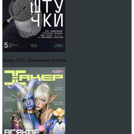
Хакер #325. Шпионские штучки