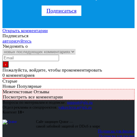
Подписаться
Открыть комментарии
Подписаться
авторизуйтесь
Уведомить о
Пожалуйста, войдите, чтобы прокомментировать
0
комментариев
Старые
Новые
Популярные
Межтекстовые Отзывы
Посмотреть все комментарии
Вопросы по материалам и подписке:
support@glc.ru
Отдел рекламы и спецпроектов:
yakovleva.a@glc.ru
Контент
18+
Сайт защищен Qrator —
самой забойной защитой от DDoS в мире
Подписка для физлиц
Подписка для юрлиц