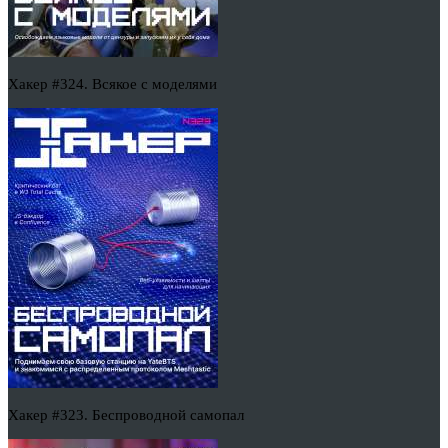
Хакер #324. Всякое с моделями
Хакер #323. Беспроводной самопал