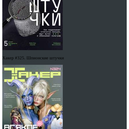
Хакер #325. Шпионские штучки