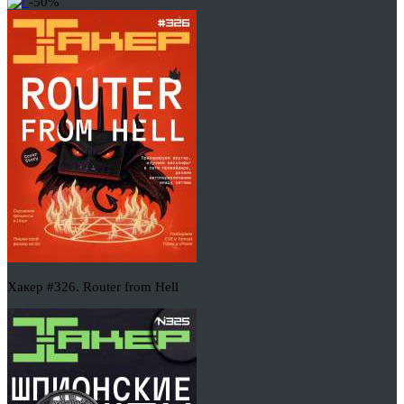
-50%
Хакер #326. Router from Hell