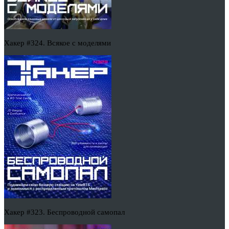
Хакер #324. Всякое с моделями
Хакер #323. Беспроводной самопал