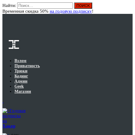
Найти:
Вход
Временная скидка 50%
на годовую подписку
!
Взлом
Приватность
Трюки
Кодинг
Админ
Geek
Магазин
Годовая
подписка
на
Хакер