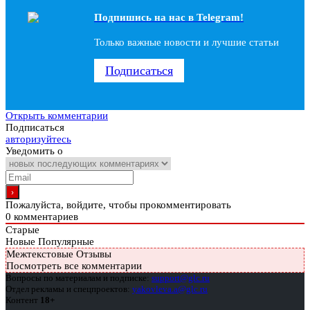
Подпишись на наc в Telegram!
Только важные новости и лучшие статьи
Подписаться
Открыть комментарии
Подписаться
авторизуйтесь
Уведомить о
Пожалуйста, войдите, чтобы прокомментировать
0
комментариев
Старые
Новые
Популярные
Межтекстовые Отзывы
Посмотреть все комментарии
Вопросы по материалам и подписке:
support@glc.ru
Отдел рекламы и спецпроектов:
yakovleva.a@glc.ru
Контент
18+