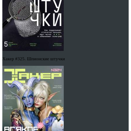
Хакер #325. Шпионские штучки