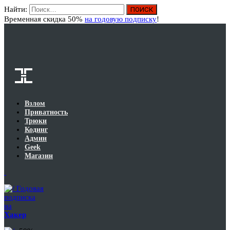
Найти:
Вход
Временная скидка 50%
на годовую подписку
!
Взлом
Приватность
Трюки
Кодинг
Админ
Geek
Магазин
Годовая
подписка
на
Хакер