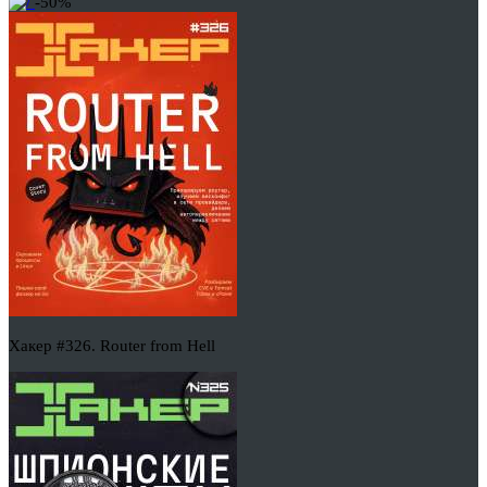
-50%
Хакер #326. Router from Hell