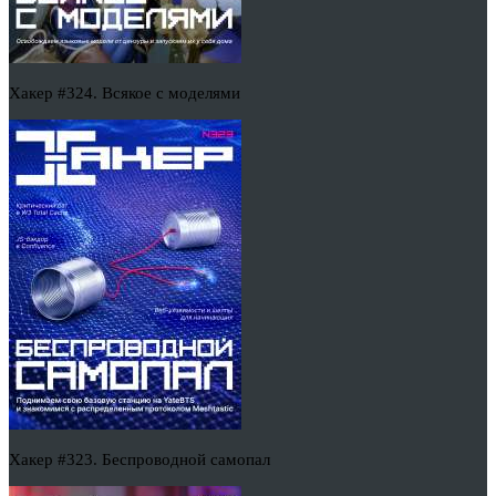
Хакер #324. Всякое с моделями
Хакер #323. Беспроводной самопал