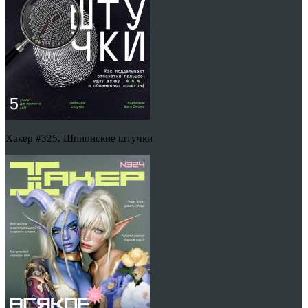
Хакер #325. Шпионские штучки