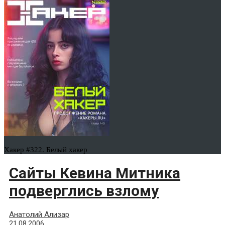
Хакер #322. Белый хакер
Сайты Кевина Митника
подверглись взлому
Анатолий Ализар
21.08.2006