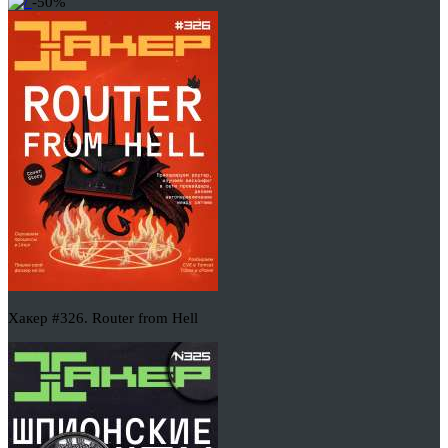
-50%
Хакер #326. Router from Hell