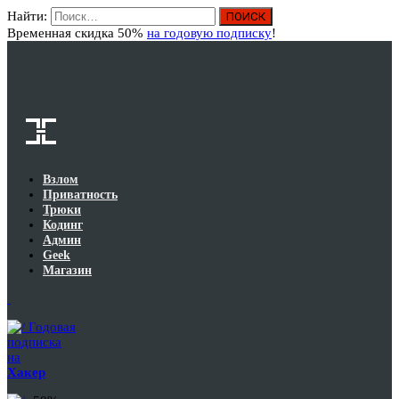
Найти:
Вход
Временная скидка 50%
на годовую подписку
!
Взлом
Приватность
Трюки
Кодинг
Админ
Geek
Магазин
Годовая
подписка
на
Хакер