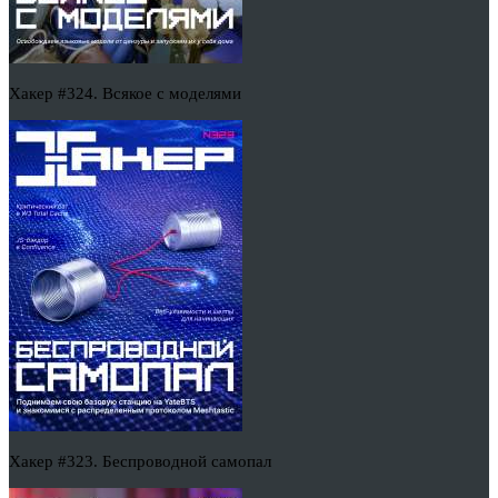
Хакер #324. Всякое с моделями
Хакер #323. Беспроводной самопал