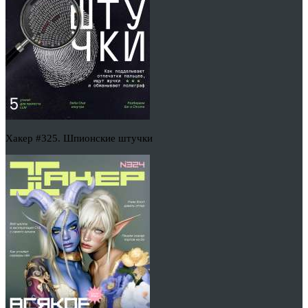
Хакер #325. Шпионские штучки