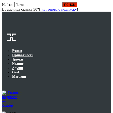
Найти:
Вход
Временная скидка 50%
на годовую подписку
!
Взлом
Приватность
Трюки
Кодинг
Админ
Geek
Магазин
Годовая
подписка
на
Хакер