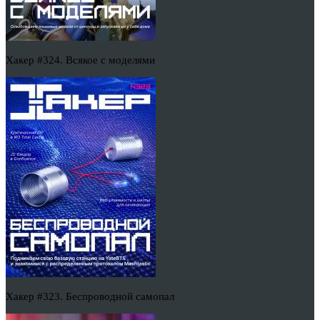
Хакер #324. Всякое с моделями
Хакер #323. Беспроводной самопал