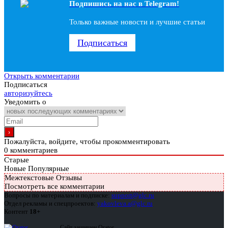
Подпишись на наc в Telegram!
Только важные новости и лучшие статьи
Подписаться
Открыть комментарии
Подписаться
авторизуйтесь
Уведомить о
Пожалуйста, войдите, чтобы прокомментировать
0
комментариев
Старые
Новые
Популярные
Межтекстовые Отзывы
Посмотреть все комментарии
Вопросы по материалам и подписке:
support@glc.ru
Отдел рекламы и спецпроектов:
yakovleva.a@glc.ru
Контент
18+
Сайт защищен Qrator —