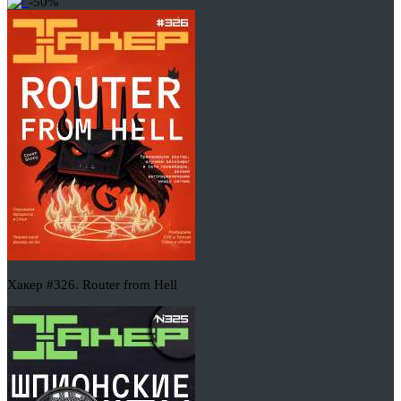
-50%
Хакер #326. Router from Hell