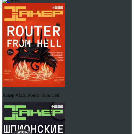
-50%
Хакер #326. Router from Hell