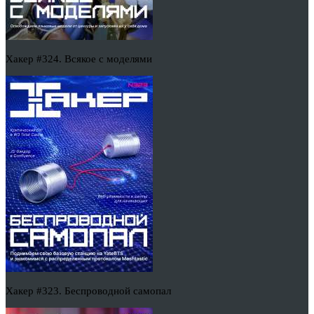
Хакер #324. Всякое с моделями
Хакер #323. Беспроводной самопал