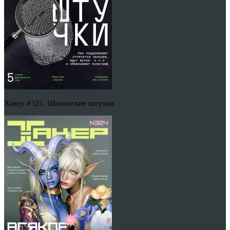
Хакер #325. Шпионские штучки