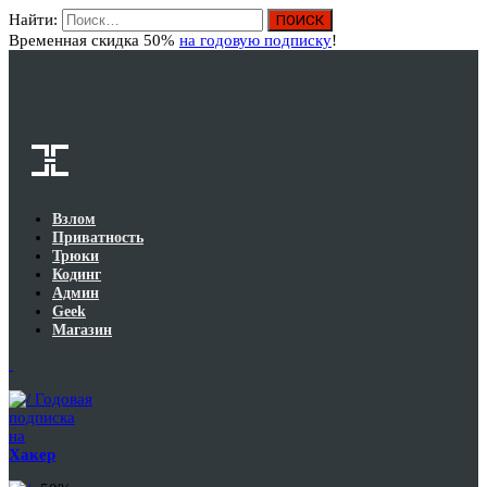
Найти:
Вход
Временная скидка 50%
на годовую подписку
!
Взлом
Приватность
Трюки
Кодинг
Админ
Geek
Магазин
Годовая
подписка
на
Хакер