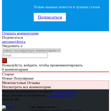
Только важные новости и лучшие статьи
Подписаться
Открыть комментарии
Подписаться
авторизуйтесь
Уведомить о
Пожалуйста, войдите, чтобы прокомментировать
0
комментариев
Старые
Новые
Популярные
Межтекстовые Отзывы
Посмотреть все комментарии
Вопросы по материалам и подписке:
support@glc.ru
Отдел рекламы и спецпроектов:
yakovleva.a@glc.ru
Контент
18+
Сайт защищен Qrator —
самой забойной защитой от DDoS в мире