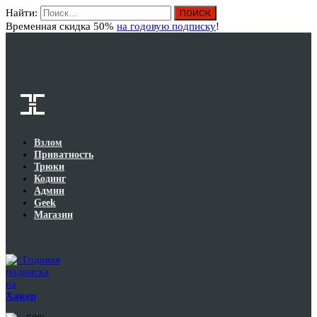
Найти:
Вход
Временная скидка 50%
на годовую подписку
!
Взлом
Приватность
Трюки
Кодинг
Админ
Geek
Магазин
Годовая
подписка
на
Хакер