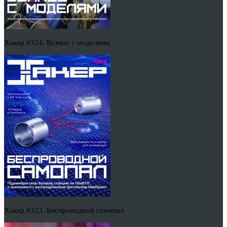
Хакер #324. Всякое с моделями
Хакер #323. Беспроводной самопал