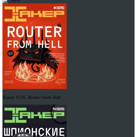
-50%
Хакер #326. Router from Hell