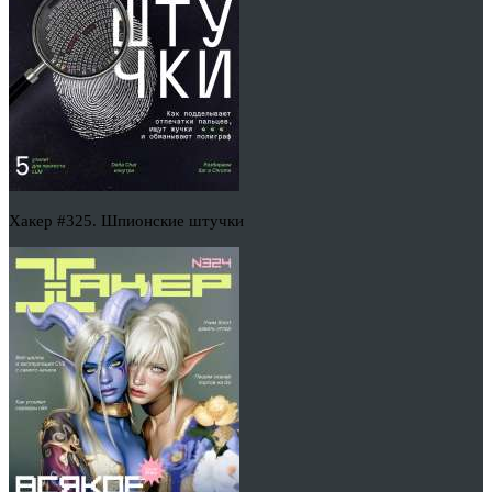
Хакер #325. Шпионские штучки