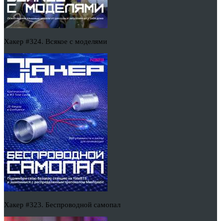
Хакер #324. Всякое с моделями
Хакер #323. Беспроводной самопал