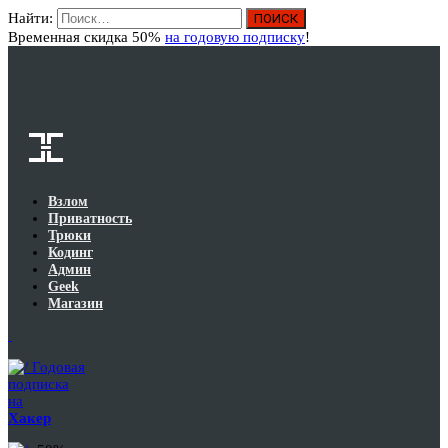
Найти:
Вход
Временная скидка 50%
на годовую подписку
!
Взлом
Приватность
Трюки
Кодинг
Админ
Geek
Магазин
Годовая
подписка
на
Хакер