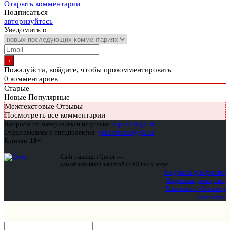
Открыть комментарии
Подписаться
авторизуйтесь
Уведомить о
Пожалуйста, войдите, чтобы прокомментировать
0
комментариев
Старые
Новые
Популярные
Межтекстовые Отзывы
Посмотреть все комментарии
Вопросы по материалам и подписке:
support@glc.ru
Отдел рекламы и спецпроектов:
yakovleva.a@glc.ru
Контент
18+
Сайт защищен Qrator —
самой забойной защитой от DDoS в мире
Подписка для физлиц
Подписка для юрлиц
Реклама на «Хакере»
Контакты