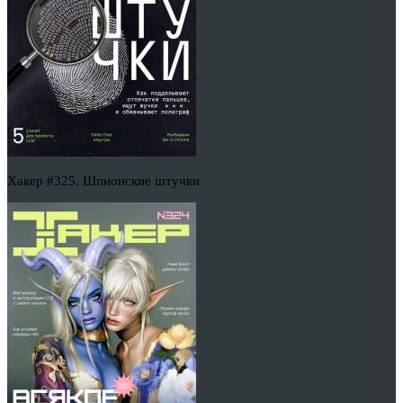
Хакер #325. Шпионские штучки