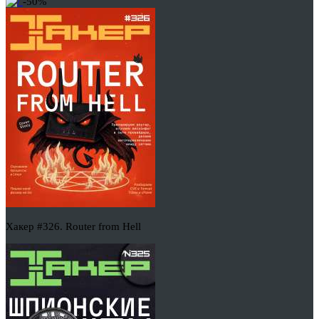
-50%
Хакер #326. Router from Hell