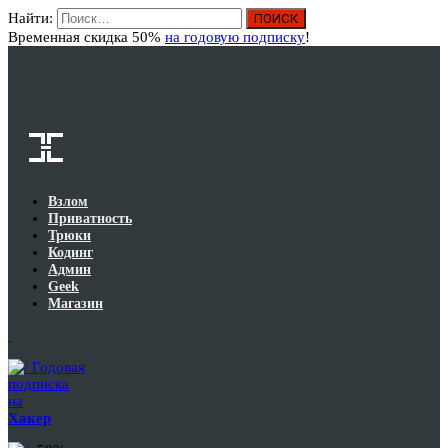
Найти:
Вход
Временная скидка 50%
на годовую подписку
!
Взлом
Приватность
Трюки
Кодинг
Админ
Geek
Магазин
Годовая
подписка
на
Хакер