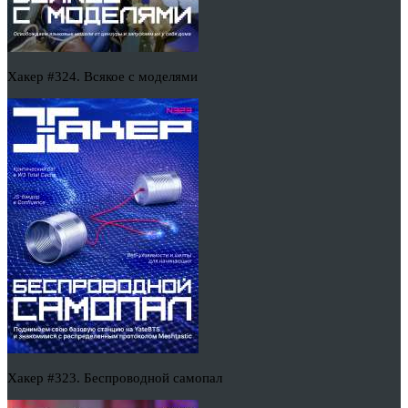
Хакер #324. Всякое с моделями
Хакер #323. Беспроводной самопал