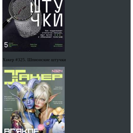
Хакер #325. Шпионские штучки