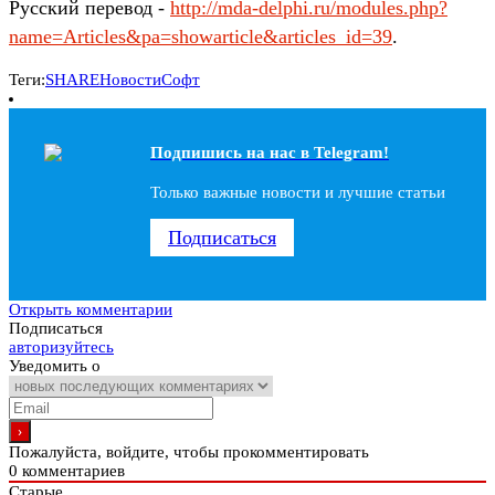
Русский перевод -
http://mda-delphi.ru/modules.php?
name=Articles&pa=showarticle&articles_id=39
.
Теги:
SHARE
Новости
Софт
Подпишись на наc в Telegram!
Только важные новости и лучшие статьи
Подписаться
Открыть комментарии
Подписаться
авторизуйтесь
Уведомить о
Пожалуйста, войдите, чтобы прокомментировать
0
комментариев
Старые