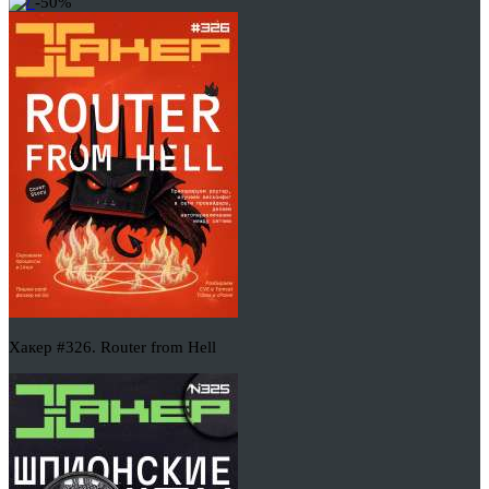
-50%
Хакер #326. Router from Hell