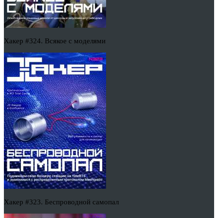
Хакер #324. Всякое с моделями
Хакер #323. Беспроводной самопал