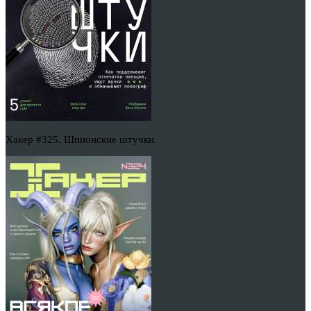
Хакер #325. Шпионские штучки