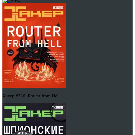
-50%
Хакер #326. Router from Hell