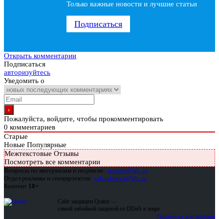
Только важные новости и лучшие статьи
Подписаться
Открыть комментарии
Подписаться
авторизуйтесь
Уведомить о
Пожалуйста, войдите, чтобы прокомментировать
0
комментариев
Старые
Новые
Популярные
Межтекстовые Отзывы
Посмотреть все комментарии
Вопросы по материалам и подписке:
support@glc.ru
Отдел рекламы и спецпроектов:
yakovleva.a@glc.ru
Контент
18+
Сайт защищен Qrator —
самой забойной защитой от DDoS в мире
Подписка для физлиц