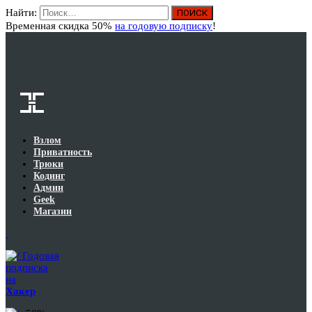
Найти:
Вход
Временная скидка 50%
на годовую подписку
!
Взлом
Приватность
Трюки
Кодинг
Админ
Geek
Магазин
Годовая
подписка
на
Хакер