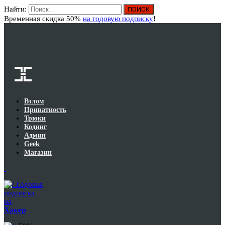
Найти:
Вход
Временная скидка 50%
на годовую подписку
!
Взлом
Приватность
Трюки
Кодинг
Админ
Geek
Магазин
Годовая
подписка
на
Хакер