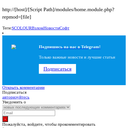
http://[host]/[Script Path]/modules/home.module.php?
repmod=[file]
Теги:
SCOLOUR
Взлом
Новости
Софт
Подпишись на наc в Telegram!
Только важные новости и лучшие статьи
Подписаться
Открыть комментарии
Подписаться
авторизуйтесь
Уведомить о
Пожалуйста, войдите, чтобы прокомментировать