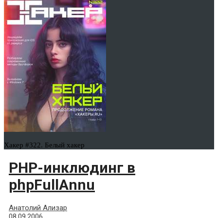
Хакер #322. Белый хакер
PHP-инклюдинг в
phpFullAnnu
Анатолий Ализар
08.09.2006