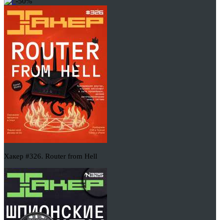
-50%
Хакер #326. Router from Hell