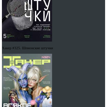
Хакер #325. Шпионские штучки