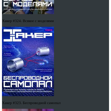
Хакер #324. Всякое с моделями
Хакер #323. Беспроводной самопал