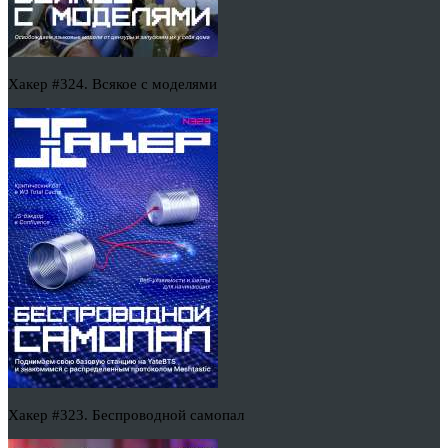
Хакер #324. Всякое с моделями
Хакер #323. Беспроводной самопал