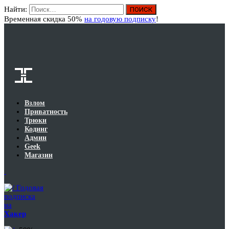
Найти:
Вход
Временная скидка 50%
на годовую подписку
!
Взлом
Приватность
Трюки
Кодинг
Админ
Geek
Магазин
Годовая
подписка
на
Хакер