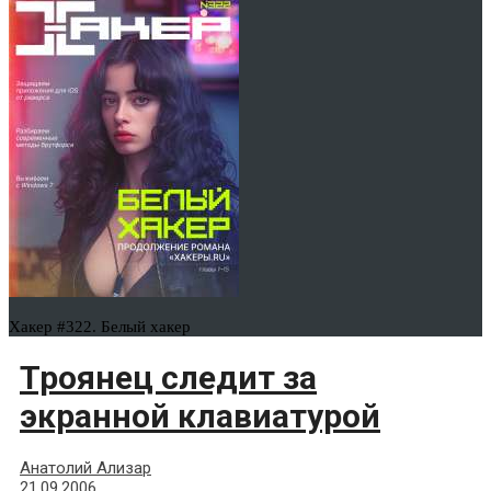
Хакер #322. Белый хакер
Троянец следит за
экранной клавиатурой
Анатолий Ализар
21.09.2006