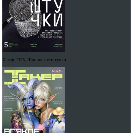
Хакер #325. Шпионские штучки