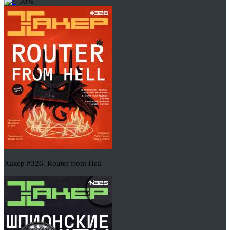
-50%
Хакер #326. Router from Hell