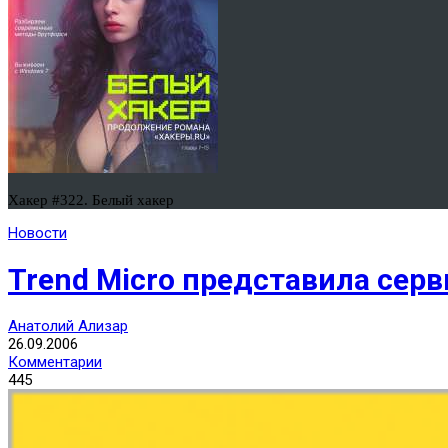
Хакер #322. Белый хакер
Новости
Trend Micro представила сер
Анатолий Ализар
26.09.2006
Комментарии
445