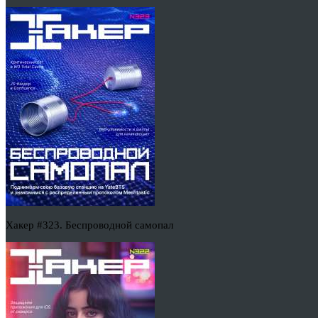
Хакер #323. Беспроводной самопал