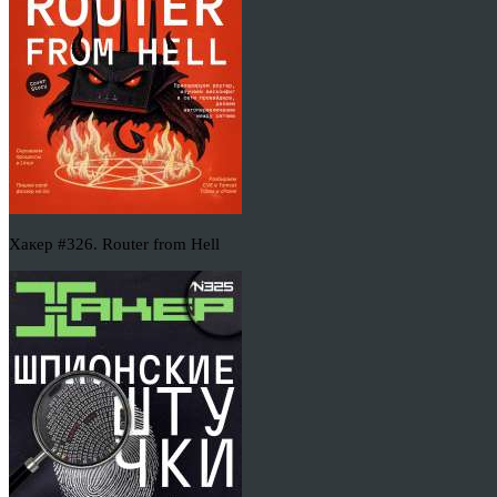
Хакер #326. Router from Hell