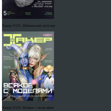
Хакер #325. Шпионские штучки
Хакер #324. Всякое с моделями