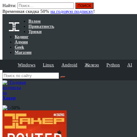
Найти:
Временная скидка 50%
на годовую подписку
!
Взлом
Приватность
Трюки
Кодинг
Админ
Geek
Магазин
Windows
Linux
Android
Железо
Python
AI
Годовая
подписка
на
Хакер
-50%