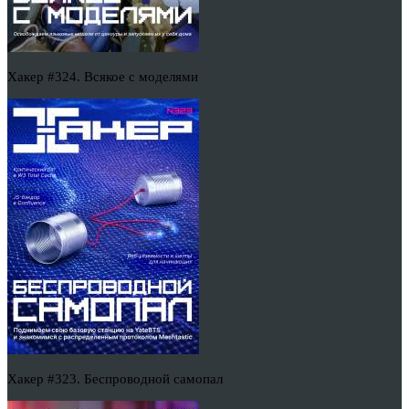
Хакер #324. Всякое с моделями
Хакер #323. Беспроводной самопал