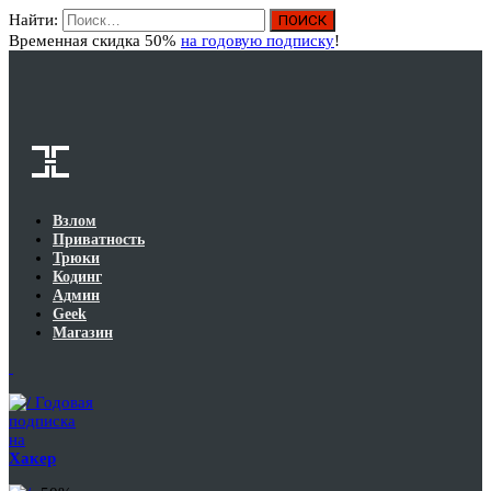
Найти:
Вход
Временная скидка 50%
на годовую подписку
!
Взлом
Приватность
Трюки
Кодинг
Админ
Geek
Магазин
Годовая
подписка
на
Хакер