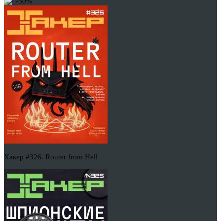
-50%
Хакер #326. Router from Hell