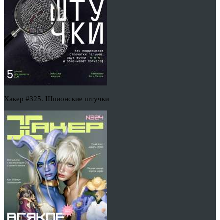
Хакер #325. Шпионские штучки