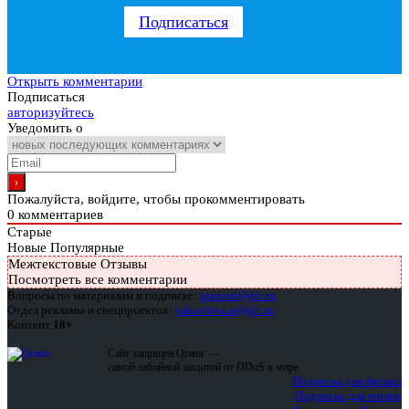
Подписаться
Открыть комментарии
Подписаться
авторизуйтесь
Уведомить о
Пожалуйста, войдите, чтобы прокомментировать
0
комментариев
Старые
Новые
Популярные
Межтекстовые Отзывы
Посмотреть все комментарии
Вопросы по материалам и подписке:
support@glc.ru
Отдел рекламы и спецпроектов:
yakovleva.a@glc.ru
Контент
18+
Сайт защищен Qrator —
самой забойной защитой от DDoS в мире
Подписка для физлиц
Подписка для юрлиц