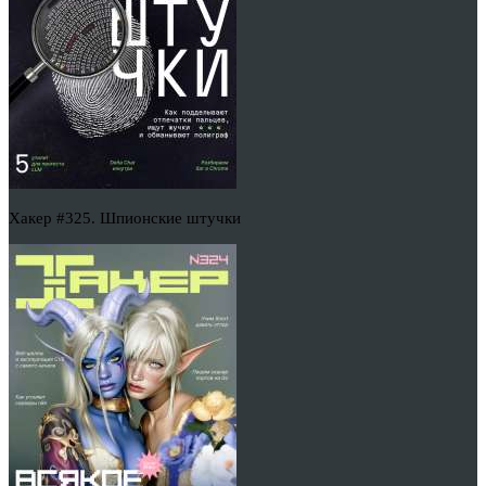
Хакер #325. Шпионские штучки