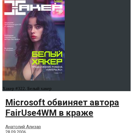
Хакер #322. Белый хакер
Microsoft обвиняет автора
FairUse4WM в краже
Анатолий Ализар
28.09.2006