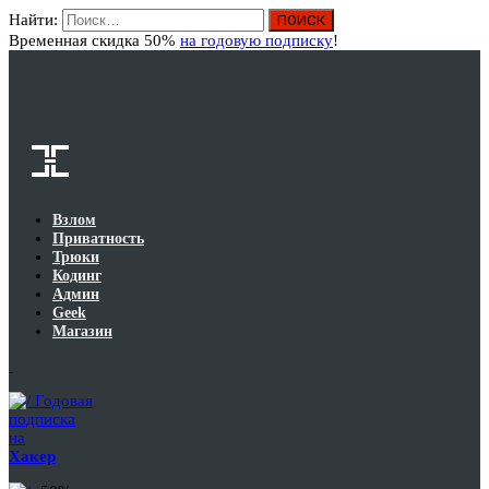
Найти:
Вход
Временная скидка 50%
на годовую подписку
!
Взлом
Приватность
Трюки
Кодинг
Админ
Geek
Магазин
Годовая
подписка
на
Хакер