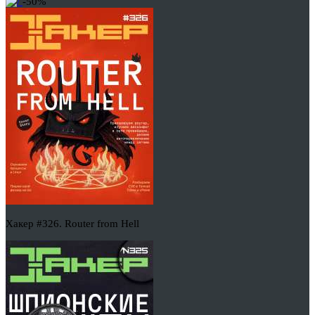
-50%
Хакер #326. Router from Hell