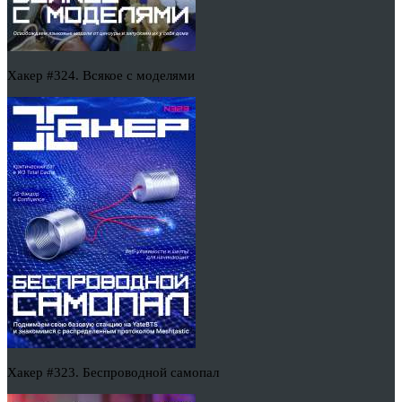
Хакер #324. Всякое с моделями
Хакер #323. Беспроводной самопал