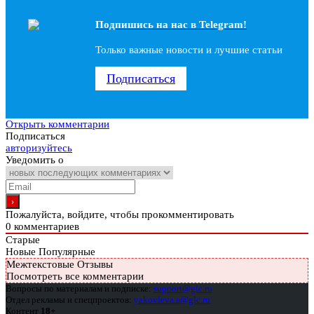
Подпишись на наc в Telegram!
Только важные новости и лучшие статьи
Подписаться
Открыть комментарии
Подписаться
авторизуйтесь
Уведомить о
Пожалуйста, войдите, чтобы прокомментировать
0
комментариев
Старые
Новые
Популярные
Межтекстовые Отзывы
Посмотреть все комментарии
Вопросы по материалам и подписке:
support@glc.ru
Отдел рекламы и спецпроектов:
yakovleva.a@glc.ru
Контент
18+