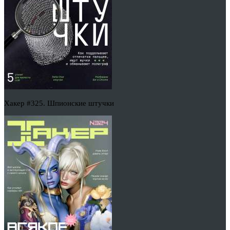
Хакер #325. Шпионские штучки