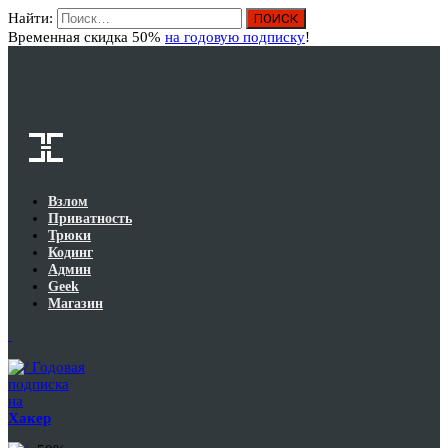
Найти:
Вход
Временная скидка 50%
на годовую подписку
!
Взлом
Приватность
Трюки
Кодинг
Админ
Geek
Магазин
Годовая
подписка
на
Хакер