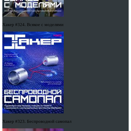
Хакер #324. Всякое с моделями
Хакер #323. Беспроводной самопал