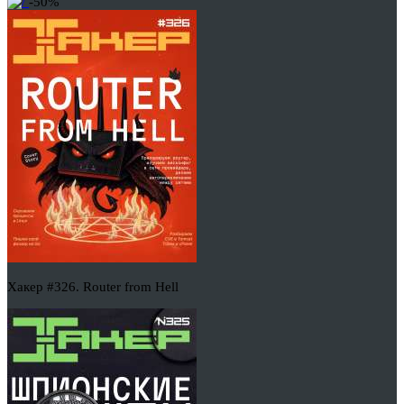
-50%
Хакер #326. Router from Hell