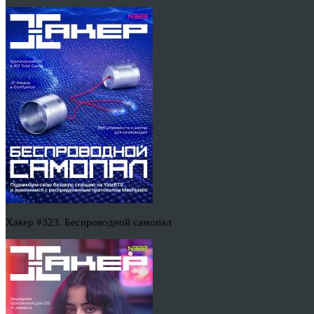
Хакер #323. Беспроводной самопал