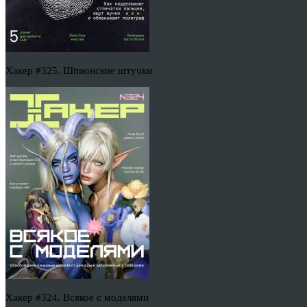
Хакер #325. Шпионские штучки
Хакер #324. Всякое с моделями