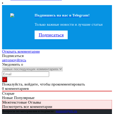
Подпишись на наc в Telegram!
Только важные новости и лучшие статьи
Подписаться
Открыть комментарии
Подписаться
авторизуйтесь
Уведомить о
Пожалуйста, войдите, чтобы прокомментировать
0
комментариев
Старые
Новые
Популярные
Межтекстовые Отзывы
Посмотреть все комментарии
Вопросы по материалам и подписке:
support@glc.ru