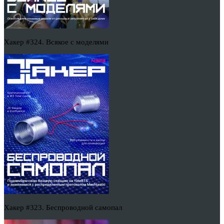
Хакер #324. Всякое с моделями
Хакер #323. Беспроводной самопал