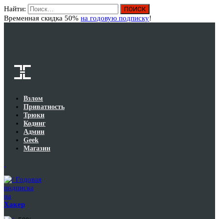
Найти:
Вход
Временная скидка 50%
на годовую подписку
!
Взлом
Приватность
Трюки
Кодинг
Админ
Geek
Магазин
Годовая
подписка
на
Хакер