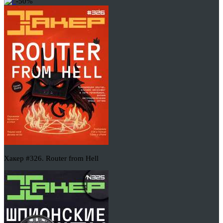
-50%
Хакер #326. Router from Hell