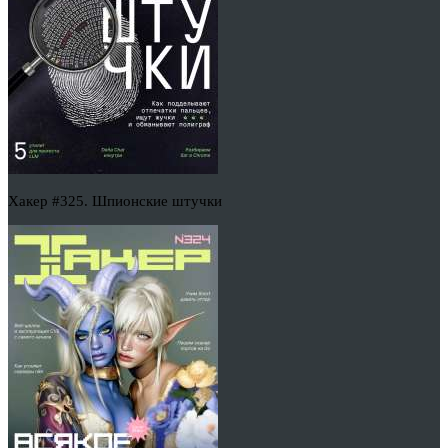
Хакер #325. Шпионские штучки