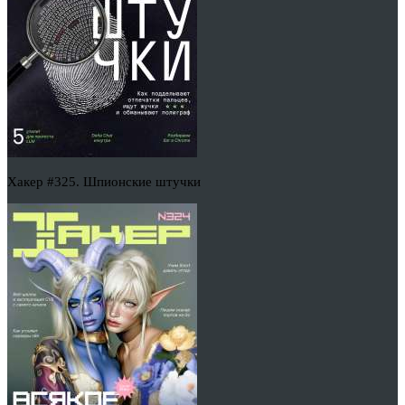
Хакер #325. Шпионские штучки