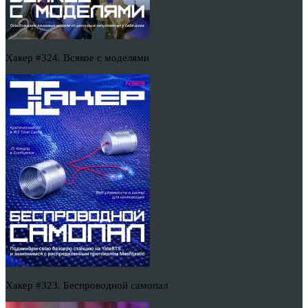
Хакер #324. Всякое с моделями
Хакер #323. Беспроводной самопал