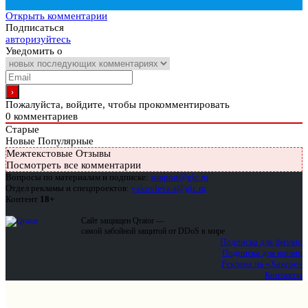
Открыть комментарии
Подписаться
авторизуйтесь
Уведомить о
Пожалуйста, войдите, чтобы прокомментировать
0
комментариев
Старые
Новые
Популярные
Межтекстовые Отзывы
Посмотреть все комментарии
Вопросы по материалам и подписке:
support@glc.ru
Отдел рекламы и спецпроектов:
yakovleva.a@glc.ru
Контент
18+
Сайт защищен Qrator —
самой забойной защитой от DDoS в мире
Подписка для физлиц
Подписка для юрлиц
Реклама на «Хакере»
Контакты