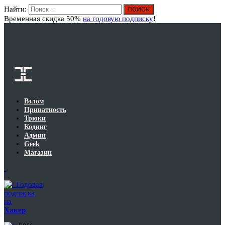
Найти:
Вход
Временная скидка 50%
на годовую подписку
!
Взлом
Приватность
Трюки
Кодинг
Админ
Geek
Магазин
Годовая
подписка
на
Хакер