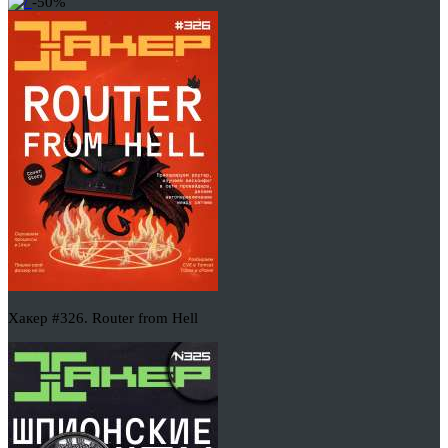
-50%
Хакер #326. Router from Hell